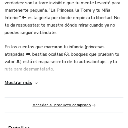
verdades: son la torre invisible que tu mente levantó para
mantenerte pequeña. “La Princesa, la Torre y tu Niña
Interior” 🔑 es la grieta por donde empieza la libertad. No
te da respuestas: te muestra dónde mirar cuando ya no
puedes seguir evitándote.
En los cuentos que marcaron tu infancia (princesas
atrapadas 👑, bestias ocultas 🐺, bosques que prueban tu
valor 🌲) está el mapa secreto de tu autosabotaje… y la
ruta para desmantelarlo.
Mostrar más
Este podcast de 15 episodios y más de 6.5 horas 🎧 habla
el lenguaje simbólico que tu niña interior aún usa para
pedirte que regreses por ella.
Acceder al producto comprado
Porque lo que te hiere hoy nació en esas historias… y lo
que puede liberarte también.