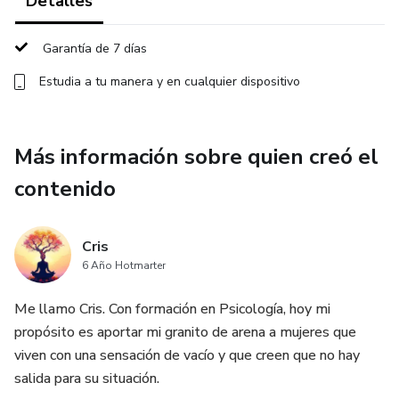
Detalles
Si te atreves a escucharlo, descubrirás que nunca te faltó
poder: solo te faltó reclamarlo. ✨
Garantía de 7 días
Estudia a tu manera y en cualquier dispositivo
Más información sobre quien creó el
contenido
Cris
6 Año Hotmarter
Me llamo Cris. Con formación en Psicología, hoy mi
propósito es aportar mi granito de arena a mujeres que
viven con una sensación de vacío y que creen que no hay
salida para su situación.