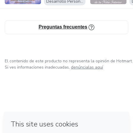
Desarrollo Personal
Preguntas frecuentes
El contenido de este producto no representa la opinión de Hotmart.
Si ves informaciones inadecuadas,
denúncialas aquí
en Ciudad de México
en Bogotá
en Amsterdam
en Madrid
en Belo Horizonte
Hecho con
❤