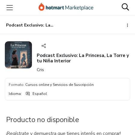
Ir
Ir
Ir
al
a
al
contenido
la
pie
principal
página
de
Podcast Exclusivo: La Princesa, La Torre y tu Niña Interior
de
página
pago
Podcast Exclusivo: La Princesa, La Torre y
tu Niña Interior
Cris
Formato
:
Cursos online y Servicios de Suscripción
Idioma
:
Español
Producto no disponible
¡Regístrate y demuestra que tienes interés en comprar!