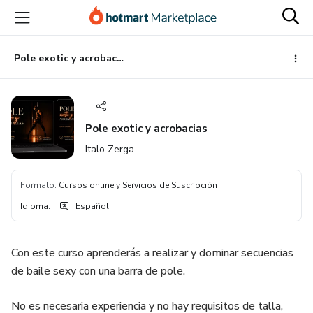
Ir
Ir
Ir
al
a
al
contenido
la
pie
principal
página
de
Pole exotic y acrobacias
de
página
pago
Pole exotic y acrobacias
Italo Zerga
Formato
:
Cursos online y Servicios de Suscripción
Idioma
:
Español
Con este curso aprenderás a realizar y dominar secuencias
de baile sexy con una barra de pole.
No es necesaria experiencia y no hay requisitos de talla,