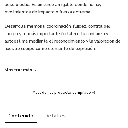
peso o edad. Es un curso amigable donde no hay
movimientos de impacto o fuerza extrema.
Desarrolla memoria, coordinación, fluidez, control del
cuerpo y lo más importante fortalece tu confianza y
autoestima mediante el reconocimiento y la valoración de
nuestro cuerpo como elemento de expresión.
“Este producto no substituye la opinión especializada.
Mostrar más
Consulta siempre a un profesional para tratar asuntos de
salud.”
Acceder al producto comprado
Contenido
Detalles