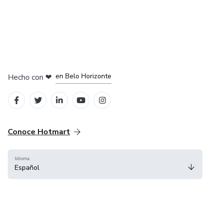
en Ciudad de México
en Bogotá
en Amsterdam
en Madrid
en Belo Horizonte
Hecho con
❤
Conoce Hotmart
Idioma
Español