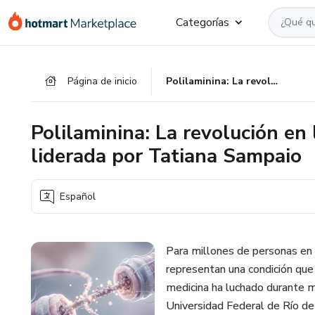
Ir
Ir
Ir
Categorías
al
a
al
contenido
la
pie
principal
página
de
Página de inicio
Polilaminina: La revolución en la regeneración neuronal liderada por Tatiana Sampaio
de
página
pago
Polilaminina: La revolución en
liderada por Tatiana Sampaio
Español
Para millones de personas en 
representan una condición que 
medicina ha luchado durante m
Universidad Federal de Río de J