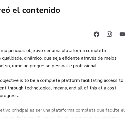
reó el contenido
omo principal objetivo ser uma plataforma completa
e qualidade, dinâmico, que seja eficiente através de meios
olso, rumo ao progresso pessoal e profissional.
objective is to be a complete platform facilitating access to
ient through technological means, and all of this at a cost
 progress.
tivo principal es ser una plataforma completa que facilite el
calidad, dinámica, eficiente a través de medios tecnológicos,
cia el progreso personal y profesional.