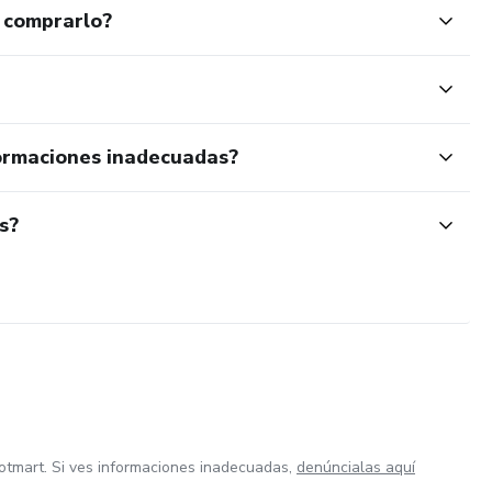
 comprarlo?
ormaciones inadecuadas?
s?
otmart. Si ves informaciones inadecuadas,
denúncialas aquí