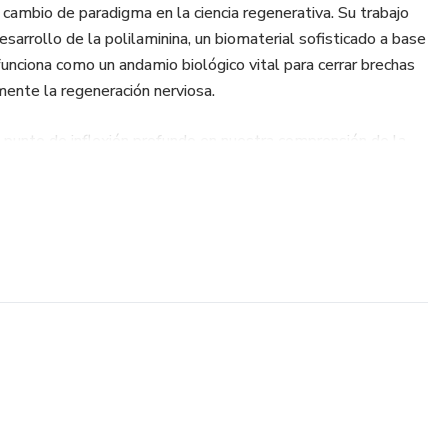
cambio de paradigma en la ciencia regenerativa. Su trabajo
esarrollo de la polilaminina, un biomaterial sofisticado a base
unciona como un andamio biológico vital para cerrar brechas
mente la regeneración nerviosa.
punto de inflexión profundo en nuestra comprensión de la
eciendo un rayo de esperanza donde los tratamientos
orquestar un microambiente de apoyo para las células
esafía los límites del sistema nervioso humano. Este
ntífico de la Dra. Sampaio, el potencial transformador de su
r para millones de personas que buscan restauración y