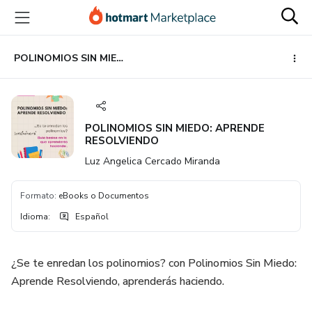
Ir
Ir
Ir
al
a
al
contenido
la
pie
principal
página
de
POLINOMIOS SIN MIEDO: APRENDE RESOLVIENDO
de
página
pago
POLINOMIOS SIN MIEDO: APRENDE
RESOLVIENDO
Luz Angelica Cercado Miranda
Formato
:
eBooks o Documentos
Idioma
:
Español
¿Se te enredan los polinomios? con Polinomios Sin Miedo:
Aprende Resolviendo, aprenderás haciendo.