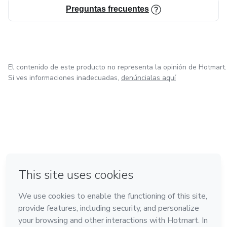
Preguntas frecuentes
El contenido de este producto no representa la opinión de Hotmart.
Si ves informaciones inadecuadas,
denúncialas aquí
en Ciudad de México
en Bogotá
en Amsterdam
en Madrid
en Belo Horizonte
Hecho con
❤