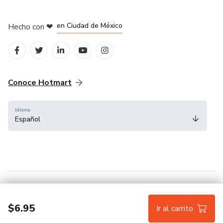
en Bogotá
en Amsterdam
en Madrid
en Ciudad de México
Hecho con
❤
en Belo Horizonte
Conoce Hotmart
Idioma
Español
FAQ
Términos
Privacidad
Cookies
$6.95
Ir al carrito
Hotmart — 2011-2026 © Todos los derechos reservados.