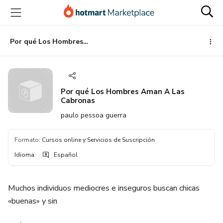
Ir
Ir
Ir
al
a
al
contenido
la
pie
principal
página
de
Por qué Los Hombres Aman A Las Cabronas
de
página
pago
Por qué Los Hombres Aman A Las
Cabronas
paulo pessoa guerra
Formato
:
Cursos online y Servicios de Suscripción
Idioma
:
Español
Muchos individuos mediocres e inseguros buscan chicas
«buenas» y sin