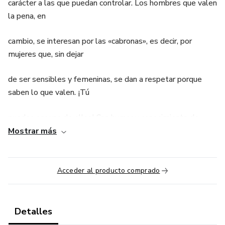
carácter a las que puedan controlar. Los hombres que valen
la pena, en
cambio, se interesan por las «cabronas», es decir, por
mujeres que, sin dejar
de ser sensibles y femeninas, se dan a respetar porque
saben lo que valen. ¡Tú
puedes ser una de ellas! Con humor y conocimiento de
causa, Sherry Argov
Mostrar más
revela aquí lo que toda mujer debería saber y lo que
algunos hombres
Acceder al producto comprado
preferirían que no se divulgara. Estas páginas te invitan a
dejar atrás la
Detalles