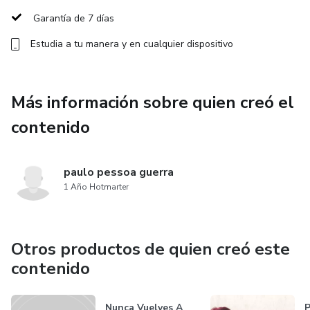
docilidad, la sumisión y la dependencia amorosa.
Garantía de 7 días
Además de ser uno de los libros de desarrollo personal
Estudia a tu manera y en cualquier dispositivo
más vendidos de los
últimos años, Por qué los hombres aman a las cabronas ha
Más información sobre quien creó el
dado lugar en
contenido
México a una pieza teatral de gran éxito.
paulo pessoa guerra
1 Año Hotmarter
Otros productos de quien creó este
contenido
Nunca Vuelves A
P