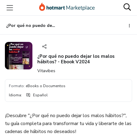
Ir
Ir
Ir
al
a
al
contenido
la
pie
principal
página
de
¿Por qué no puedo dejar los malos hábitos? - Ebook V2024
de
página
pago
¿Por qué no puedo dejar los malos
hábitos? - Ebook V2024
Vitavibes
Formato
:
eBooks o Documentos
Idioma
:
Español
¡Descubre "¿Por qué no puedo dejar los malos hábitos?",
tu guía completa para transformar tu vida y liberarte de las
cadenas de hábitos no deseados!