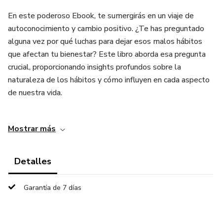
En este poderoso Ebook, te sumergirás en un viaje de
autoconocimiento y cambio positivo. ¿Te has preguntado
alguna vez por qué luchas para dejar esos malos hábitos
que afectan tu bienestar? Este libro aborda esa pregunta
crucial, proporcionando insights profundos sobre la
naturaleza de los hábitos y cómo influyen en cada aspecto
de nuestra vida.
Desde los malos hábitos más comunes hasta el impacto
Mostrar más
que tienen en nuestra salud mental y física, "¿Por qué no
puedo dejar los malos hábitos?" te ofrece respuestas
claras y soluciones prácticas. Aprenderás a identificar esos
Detalles
patrones negativos, descubrir estrategias efectivas para
romper con ellos y, lo más importante, encontrar casos de
Garantía de 7 días
éxito que te inspirarán a lograrlo también.
No permitas que los malos hábitos te detengan.