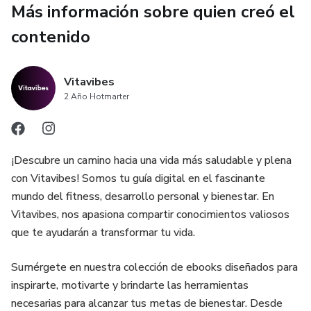
Más información sobre quien creó el
Sumérgete en el fascinante mundo de los buenos hábitos
y descubre cómo cambiar tu vida para siempre. Este Ebook
contenido
no solo te proporciona información valiosa sobre la
formación de buenos hábitos, sino que también te guía
Vitavibes
paso a paso con consejos prácticos y reflexiones finales
2 Año Hotmarter
que te impulsarán a tomar acción.
Si estás listo para liberarte de las cadenas de tus malos
hábitos y dar paso a una vida más saludable, equilibrada y
¡Descubre un camino hacia una vida más saludable y plena
plena, ¡"¿Por qué no puedo dejar los malos hábitos?" es tu
con Vitavibes! Somos tu guía digital en el fascinante
aliado perfecto! ¡Actúa ahora y comienza tu viaje hacia una
mundo del fitness, desarrollo personal y bienestar. En
versión mejor de ti mismo!
Vitavibes, nos apasiona compartir conocimientos valiosos
que te ayudarán a transformar tu vida.
Sumérgete en nuestra colección de ebooks diseñados para
inspirarte, motivarte y brindarte las herramientas
necesarias para alcanzar tus metas de bienestar. Desde