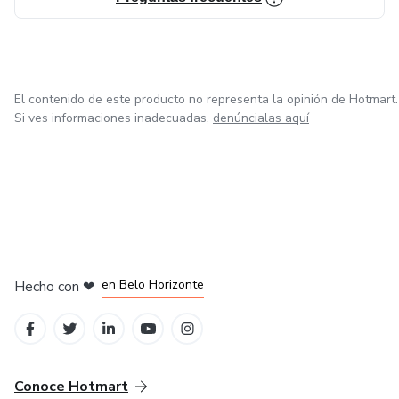
viaje hacia una versión mejor de ti mismo!
Síguenos en nuestras redes como @Vitavibes.fit
El contenido de este producto no representa la opinión de Hotmart.
Si ves informaciones inadecuadas,
denúncialas aquí
en Ciudad de México
en Bogotá
en Amsterdam
en Madrid
en Belo Horizonte
Hecho con
❤
Conoce Hotmart