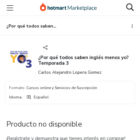
Ir
Ir
Ir
al
a
al
contenido
la
pie
principal
página
de
¿Por qué todos saben inglés menos yo? Temporada 3
de
página
pago
¿Por qué todos saben inglés menos yo?
Temporada 3
Carlos Alejandro Lopera Gomez
Formato
:
Cursos online y Servicios de Suscripción
Idioma
:
Español
Producto no disponible
¡Regístrate y demuestra que tienes interés en comprar!