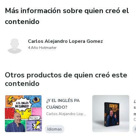
Más información sobre quien creó el
contenido
Carlos Alejandro Lopera Gomez
4 Año Hotmarter
Otros productos de quien creó este
contenido
¿Y EL INGLÉS PA
¿
CUÁNDO?
s
m
Carlos Alejandro Lopera Gomez
M
Idiomas