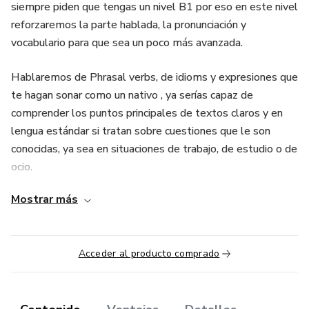
siempre piden que tengas un nivel B1 por eso en este nivel
reforzaremos la parte hablada, la pronunciación y
vocabulario para que sea un poco más avanzada.
Hablaremos de Phrasal verbs, de idioms y expresiones que
te hagan sonar como un nativo , ya serías capaz de
comprender los puntos principales de textos claros y en
lengua estándar si tratan sobre cuestiones que le son
conocidas, ya sea en situaciones de trabajo, de estudio o de
ocio.
Mostrar más
Ya eres capaz de justificar tus decisiones y defender tus
opiniones con los argumentos y vocabulario requerido. Es
el primer pasó para ser considerado bilingüe
Acceder al producto comprado