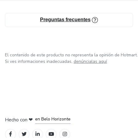
Preguntas frecuentes
El contenido de este producto no representa la opinión de Hotmart.
Si ves informaciones inadecuadas,
denúncialas aquí
en Ciudad de México
en Bogotá
en Amsterdam
en Madrid
en Belo Horizonte
Hecho con
❤