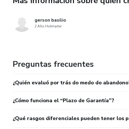
Más información sobre quien c
✔ Estabelecer limites saudáv
gerson basilio
✔ Descobrir quem você realm
2 Año Hotmarter
Não importa se faz dias ou me
em dúvida ou se já decidiu se
recuperação — sem julgamento
ouvir.
Preguntas frecuentes
Você não precisa passar por i
¿Quién evaluó por trás do medo do abandono
sempre.
**Sua reconstrução começa ag
¿Cómo funciona el “Plazo de Garantía”?
---
¿Qué rasgos diferenciales pueden tener los 