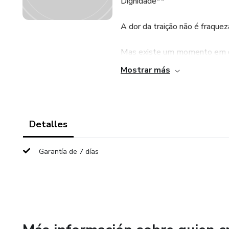
Dignidade**
A dor da traição não é fraque
Mas existe um momento em que
torna o ponto de virada mais 
Mostrar más
Este programa foi criado esp
emocional — que chora no banh
e que sente que nunca mais va
Detalles
Você vai aprender a:
Garantía de 7 días
✔ Processar a dor sem deixar 
✔ Entender o que aconteceu s
✔ Reconstruir sua autoestima