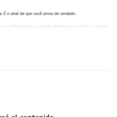
za. É o sinal de que você amou de verdade.
 você decide: ou a traição define quem você é, ou ela se
poderoso da sua vida.
ecialmente para a mulher que está no meio desse caos
eiro, que não consegue dormir, que questiona o próprio valor
i confiar em ninguém.
que ela paralise sua vida
em se culpar pelo que não era sua responsabilidade
 do zero — mais forte do que antes