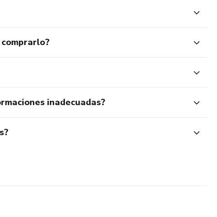
 comprarlo?
ormaciones inadecuadas?
s?