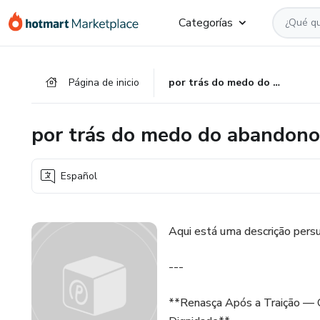
Ir
Ir
Ir
Categorías
al
a
al
contenido
la
pie
principal
página
de
Página de inicio
por trás do medo do abandono
de
página
pago
por trás do medo do abandono
Español
Aqui está uma descrição persu
---
**Renasça Após a Traição — O