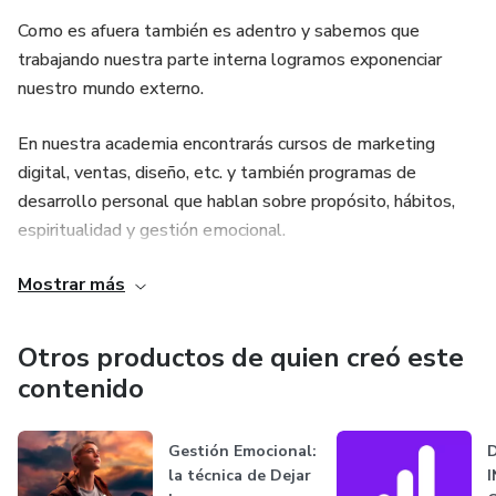
Como es afuera también es adentro y sabemos que
trabajando nuestra parte interna logramos exponenciar
nuestro mundo externo.
En nuestra academia encontrarás cursos de marketing
digital, ventas, diseño, etc. y también programas de
desarrollo personal que hablan sobre propósito, hábitos,
espiritualidad y gestión emocional.
Mostrar más
Te invitamos a formar parte de una comunidad de
emprendedores conscientes, que saben la importancia que
tiene trabajar por fuera y por dentro nuestra realidad.
Otros productos de quien creó este
contenido
Gestión Emocional:
la técnica de Dejar