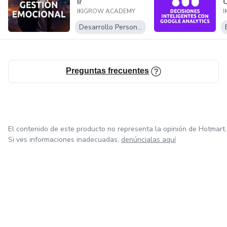
Ir
IKIGROW ACADEMY
I
Desarrollo Personal
Preguntas frecuentes
El contenido de este producto no representa la opinión de Hotmart.
Si ves informaciones inadecuadas,
denúncialas aquí
en Ciudad de México
en Bogotá
en Amsterdam
en Madrid