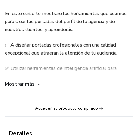
En este curso te mostraré las herramientas que usamos
para crear las portadas del perfil de la agencia y de
nuestros clientes, y aprenderás:
✅ A diseñar portadas profesionales con una calidad
excepcional que atraerán la atención de tu audiencia.
✅ Utilizar herramientas de inteligencia artificial para
acelerar tu proceso de diseño y liberar tu creatividad.
Mostrar más
✅ Personalizar tus portadas de manera efectiva para
reflejar la esencia y el mensaje de tus proyectos y
destacarte de la competencia.
Acceder al producto comprado
Detalles