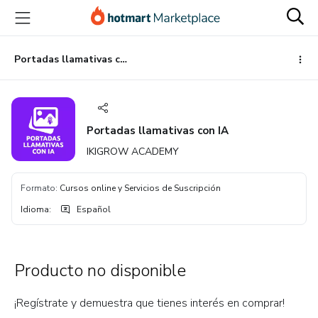
Ir
Ir
Ir
al
a
al
contenido
la
pie
principal
página
de
Portadas llamativas con IA
de
página
pago
Portadas llamativas con IA
IKIGROW ACADEMY
Formato
:
Cursos online y Servicios de Suscripción
Idioma
:
Español
Producto no disponible
¡Regístrate y demuestra que tienes interés en comprar!