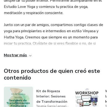
despertar tu poder interior. Permíteme acompáñame en el
Estudio Love Yoga y comienza tu practica de yoga,
meditación y respiración consciente.
Junto con un par de amigos, compartimos contigo clases de
yoga para principiantes e intermedios en estilo Vinyasa y
Hatha Yoga. Creemos que siempre es un momento para
iniciar tu practica. Olvídate de si eres flexible o no, de si
antes has practicado o no, escucha a tu corazón y atiende
Mostrar más
esa curiosidad por comenzar a practicar YOGA.
¡Te veo en clase!
Otros productos de quien creó este
contenido
Send LOVE.
Kit de Riqueza
W
Interior: Sesiones
l
de Transformación
Yesenia Garcia Langarica
Financie...