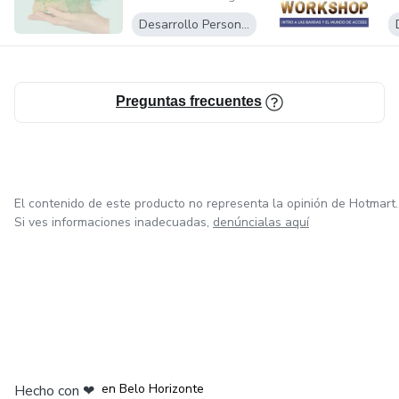
Desarrollo Personal
Preguntas frecuentes
El contenido de este producto no representa la opinión de Hotmart.
Si ves informaciones inadecuadas,
denúncialas aquí
en Ciudad de México
en Bogotá
en Amsterdam
en Madrid
en Belo Horizonte
Hecho con
❤