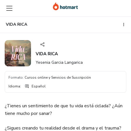
Ir
Ir
Ir
al
a
al
contenido
la
pie
principal
página
de
VIDA RICA
de
página
pago
VIDA RICA
Yesenia Garcia Langarica
Formato
:
Cursos online y Servicios de Suscripción
Idioma
:
Español
¿Tienes un sentimiento de que tu vida está ciclada? ¿Aún
tiene mucho por sanar?
¿Sigues creando tu realidad desde el drama y el trauma?