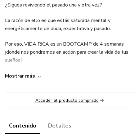
¿Sigues reviviendo el pasado una y otra vez?
La razón de ello es que estás saturada mental y
energéticamente de duda, expectativa y pasado.
Por eso, VIDA RICA es un BOOTCAMP de 4 semanas
¡donde nos pondremos en acción para crear la vida de tus
sueños!
Te acompañaré a desarrollar las habilidades necesarias
Mostrar más
para crear y re-crear tu realidad. Crear desde la expansión y
el campo de las posibilidades.
Acceder al producto comprado
Contenido
Detalles