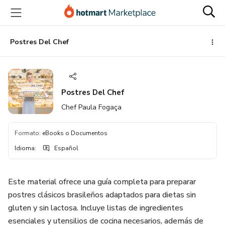
Ir
Ir
Ir
al
a
al
contenido
la
pie
principal
página
de
Postres Del Chef
de
página
pago
Postres Del Chef
Chef Paula Fogaça
Formato
:
eBooks o Documentos
Idioma
:
Español
Este material ofrece una guía completa para preparar
postres clásicos brasileños adaptados para dietas sin
gluten y sin lactosa. Incluye listas de ingredientes
esenciales y utensilios de cocina necesarios, además de