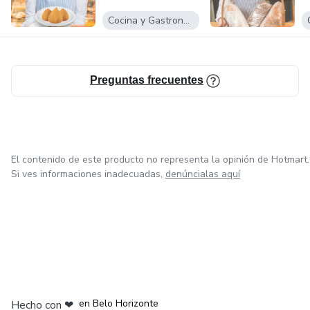
Cocina y Gastronomía
Preguntas frecuentes
El contenido de este producto no representa la opinión de Hotmart.
Si ves informaciones inadecuadas,
denúncialas aquí
en Ciudad de México
en Bogotá
en Amsterdam
en Madrid
en Belo Horizonte
Hecho con
❤