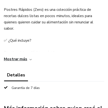
Postres Rápidos (Zero) es una colección práctica de
recetas dulces listas en pocos minutos, ideales para
quienes quieren cuidar su alimentación sin renunciar al
sabor.
✅ ¿Qué incluye?
Recetas dulces fáciles y rápidas
Mostrar más
Preparaciones en pocos minutos
Detalles
Ingredientes simples y accesibles
Garantía de 7 días
Opciones sin azúcar, sin gluten y sin lactosa
Ideales para el día a día