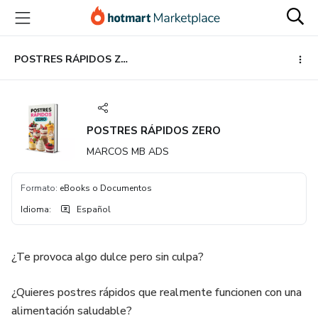
Ir
Ir
Ir
al
a
al
contenido
la
pie
principal
página
de
POSTRES RÁPIDOS ZERO
de
página
pago
POSTRES RÁPIDOS ZERO
MARCOS MB ADS
Formato
:
eBooks o Documentos
Idioma
:
Español
¿Te provoca algo dulce pero sin culpa?
¿Quieres postres rápidos que realmente funcionen con una
alimentación saludable?