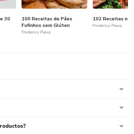
e 30
100 Receitas de Pães
102 Receitas na A
Fofinhos sem Glúten
Frederico Paiva
Frederico Paiva
productos?