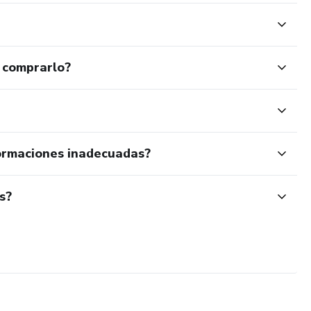
 comprarlo?
ormaciones inadecuadas?
s?