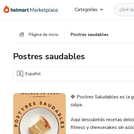
Ir
Ir
Ir
Categorías
al
a
al
contenido
la
pie
principal
página
de
Página de inicio
Postres saudables
de
página
pago
Postres saudables
Español
🍓 Postres Saludables es la gu
culpa.
Aquí descubrirás recetas delic
fitness y cheesecakes sin azú