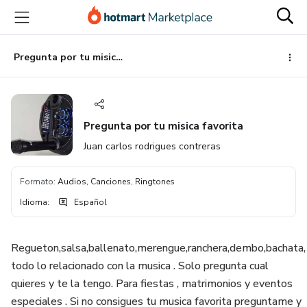
Ir
Ir
Ir
al
a
al
contenido
la
pie
principal
página
de
Pregunta por tu misica favorita
de
página
pago
Pregunta por tu misica favorita
Juan carlos rodrigues contreras
Formato
:
Audios, Canciones, Ringtones
Idioma
:
Español
Regueton,salsa,ballenato,merengue,ranchera,dembo,bachata,
todo lo relacionado con la musica . Solo pregunta cual
quieres y te la tengo. Para fiestas , matrimonios y eventos
especiales . Si no consigues tu musica favorita preguntame y