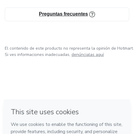
Preguntas frecuentes
El contenido de este producto no representa la opinión de Hotmart.
Si ves informaciones inadecuadas,
denúncialas aquí
en Bogotá
en Amsterdam
en Madrid
en Ciudad de México
Hecho con
❤
en Belo Horizonte