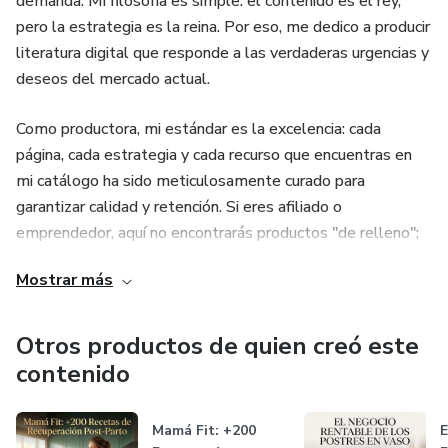
demanda. Mi filosofía es simple: el contenido es el rey,
pero la estrategia es la reina. Por eso, me dedico a producir
literatura digital que responde a las verdaderas urgencias y
deseos del mercado actual.
Como productora, mi estándar es la excelencia: cada
página, cada estrategia y cada recurso que encuentras en
mi catálogo ha sido meticulosamente curado para
garantizar calidad y retención. Si eres afiliado o
emprendedor, aquí no encontrarás productos "de relleno";
encontrarás herramientas valiosas diseñadas bajo una
Mostrar más
estricta visión de marketing para asegurar altas tasas de
conversión.
Otros productos de quien creó este
Mi misión es elevar el estándar de la industria, ofreciendo
contenido
conocimiento práctico y estrategias probadas. Bienvenido a
un espacio donde la experiencia en marketing y la calidad
Mamá Fit: +200
E
editorial se unen para potenciar tu crecimiento digital.