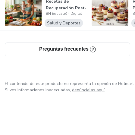
Recetas de
R
Recuperación Post-
P
BN Educación Digital
B
Parto
R
Salud y Deportes
Preguntas frecuentes
El contenido de este producto no representa la opinión de Hotmart.
Si ves informaciones inadecuadas,
denúncialas aquí