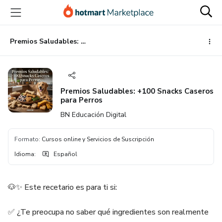
Ir
Ir
Ir
al
a
al
contenido
la
pie
principal
página
de
Premios Saludables: +100 Snacks Caseros para Perros
de
página
pago
Premios Saludables: +100 Snacks Caseros
para Perros
BN Educación Digital
Formato
:
Cursos online y Servicios de Suscripción
Idioma
:
Español
🐶✨ Este recetario es para ti si:
✅ ¿Te preocupa no saber qué ingredientes son realmente