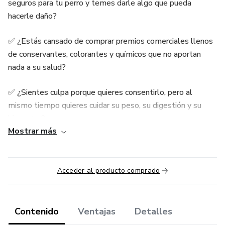
seguros para tu perro y temes darle algo que pueda
hacerle daño?
✅ ¿Estás cansado de comprar premios comerciales llenos
de conservantes, colorantes y químicos que no aportan
nada a su salud?
✅ ¿Sientes culpa porque quieres consentirlo, pero al
mismo tiempo quieres cuidar su peso, su digestión y su
bienestar?
Mostrar más
✅ ¿Te gustaría preparar snacks caseros, pero piensas que
es complicado, caro o que te quitará demasiado tiempo?
Acceder al producto comprado
✅ ¿Quieres que tu perro disfrute premios deliciosos sin
sacrificar su salud… y además ahorrar dinero en el proceso?
Contenido
Ventajas
Detalles
Si te identificaste con alguna de estas situaciones, este