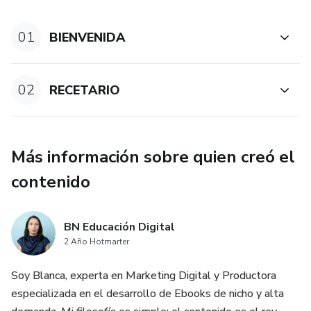
recetario es justo lo que necesitas.
01
BIENVENIDA
Solicita hoy mismo “Premios Saludables: +100 Snacks
Caseros para Perros” y transforma la forma en que cuidas,
consientes y nutres a tu mejor amigo. 🦴❤️
02
RECETARIO
Descubre recetas fáciles, naturales y aprobadas para
perros, ideales para entrenar, premiar o simplemente
demostrarle tu amor de la manera más saludable.
Más información sobre quien creó el
contenido
👉 Adquiere este recetario exclusivo ahora
Aprovecha esta oportunidad única y empieza a preparar
BN Educación Digital
premios caseros que tu perro amará… y su salud te
2 Año Hotmarter
agradecerá. 🐾✨
Soy Blanca, experta en Marketing Digital y Productora
especializada en el desarrollo de Ebooks de nicho y alta