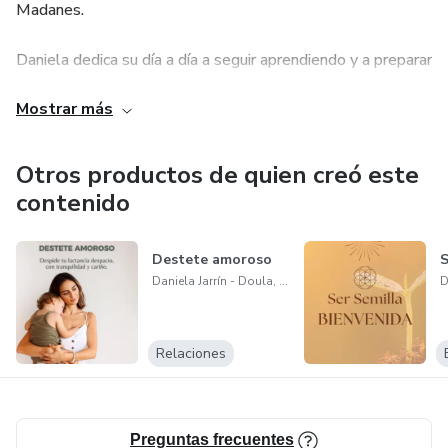
Madanes.
Daniela dedica su día a día a seguir aprendiendo y a preparar
a las mujeres para que puedan tener bebés saludables
Mostrar más
desde el embarazo, partos respetados y lactancias
informadas; promoviendo siempre el bienestar integral de
las madres y sus bebés.
Otros productos de quien creó este
contenido
Destete amoroso
S
Daniela Jarrín - Doula, asesora de lactancia y coach
Relaciones
Preguntas frecuentes