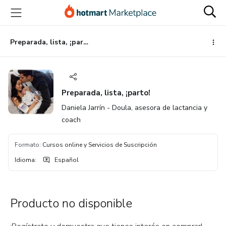
Ir
Ir
Ir
al
a
al
contenido
la
pie
principal
página
de
Preparada, lista, ¡parto!
de
página
pago
Preparada, lista, ¡parto!
Daniela Jarrín - Doula, asesora de lactancia y
coach
Formato
:
Cursos online y Servicios de Suscripción
Idioma
:
Español
Producto no disponible