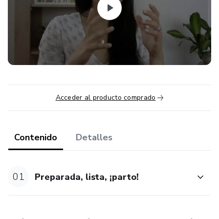
4. Cómo hacer tu plan de parto paso a paso.
Este taller es totalmente práctico, en 3 horas tú y tu
pareja tendrán muchas herramientas para que tu parto sea
seguro, más fácil y para que lo puedan experimentar juntos.
Tu pareja o la persona que te acompañe aprenderá las
herramientas de una doula para poder apoyarte de la mejor
manera durante el parto.
Acceder al producto comprado
Contenido
Detalles
01
Preparada, lista, ¡parto!