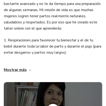
bastante avanzado y no te da tiempo para una preparación
de algunas semanas. Mi misión de vida es que muchas
mujeres logren tener partos realmente naturales,
saludables y respetados. Es por eso que he creado este
taller online con el que aprenderás:
1. Respiraciones para favorecer tu bienestar y el de tu
bebé durante toda la labor de parto y durante el pujo (para
evitar desgarros y partos muy largos).
2. Movimientos y posturas para favorecer la salida de tu
Mostrar más
bebé y así poder disfrutar de un parto más fácil.
3. Qué es lo que puede hacer la persona que te acompaña
para aliviar tus sensaciones cuando las contracciones ya
sean intensas.