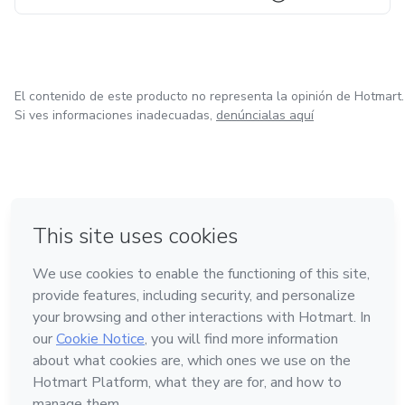
El contenido de este producto no representa la opinión de Hotmart.
Si ves informaciones inadecuadas,
denúncialas aquí
en Ciudad de México
en Bogotá
en Amsterdam
en Madrid
en Belo Horizonte
Hecho con
❤
Conoce Hotmart