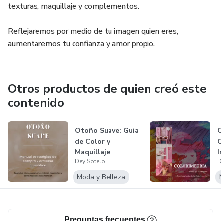
texturas, maquillaje y complementos.
– Quieren comprar con intención
Reflejaremos por medio de tu imagen quien eres,
– Desean verse más armoniosas sin cambiar su esencia
aumentaremos tu confianza y amor propio.
– Buscan coherencia entre ropa, maquillaje y cabello
Otros productos de quien creó este
¿Qué cambia cuando la usas?
contenido
• Compras menos, pero mejor
Otoño Suave: Guia
C
• Tu maquillaje se ve más natural y favorecedor
de Color y
C
Maquillaje
I
Dey Sotelo
D
• Tus combinaciones se ven profesionales
Moda y Belleza
• Tu imagen se siente coherente
Tu color correcto no solo embellece.
Preguntas frecuentes