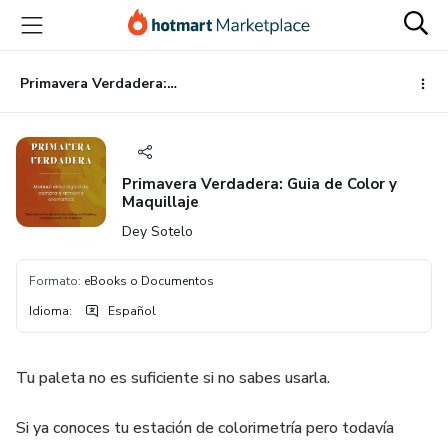
Ir
Ir
Ir
al
a
al
contenido
la
pie
principal
página
de
Primavera Verdadera: Guia de Color y Maquillaje
de
página
pago
Primavera Verdadera: Guia de Color y
Maquillaje
Dey Sotelo
Formato
:
eBooks o Documentos
Idioma
:
Español
Tu paleta no es suficiente si no sabes usarla.
Si ya conoces tu estación de colorimetría pero todavía