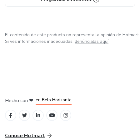
Te da presencia.
El contenido de este producto no representa la opinión de Hotmart.
Si ves informaciones inadecuadas,
denúncialas aquí
en Ciudad de México
en Bogotá
en Amsterdam
en Madrid
en Belo Horizonte
Hecho con
❤
Conoce Hotmart