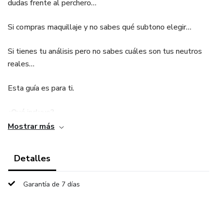
dudas frente al perchero…
Si compras maquillaje y no sabes qué subtono elegir…
Si tienes tu análisis pero no sabes cuáles son tus neutros
reales…
Esta guía es para ti.
¿Qué incluye?
Mostrar más
✔ Tus tonos ideales explicados de forma clara y práctica
Detalles
✔ Neutros estratégicos para construir tu clóset
✔ Tonos complementarios para salir de tu zona de confort
Garantía de 7 días
sin perder armonía