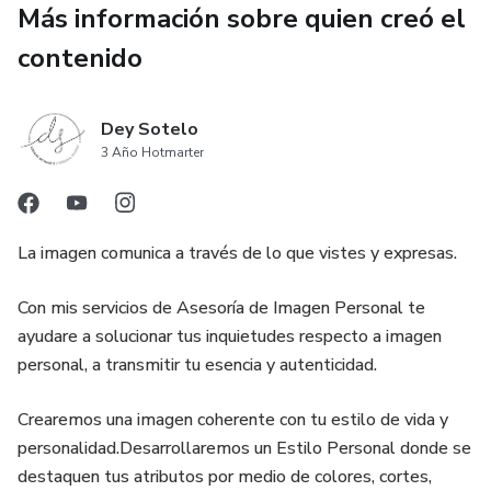
✔ Recomendaciones específicas de maquillaje
Más información sobre quien creó el
contenido
✔ Guía de tonos de cabello
✔ Página “Cómo usar esta guía en tienda” paso a paso
Dey Sotelo
3 Año Hotmarter
✔ Ejemplos de combinaciones según tu contraste personal
No es solo una paleta bonita.
La imagen comunica a través de lo que vistes y expresas.
Es una herramienta de decisión.
Con mis servicios de Asesoría de Imagen Personal te
ayudare a solucionar tus inquietudes respecto a imagen
¿Para quién es?
personal, a transmitir tu esencia y autenticidad.
Para mujeres que:
Crearemos una imagen coherente con tu estilo de vida y
personalidad.Desarrollaremos un Estilo Personal donde se
– Ya saben su estación (Primavera, Verano, Otoño o
destaquen tus atributos por medio de colores, cortes,
Invierno)