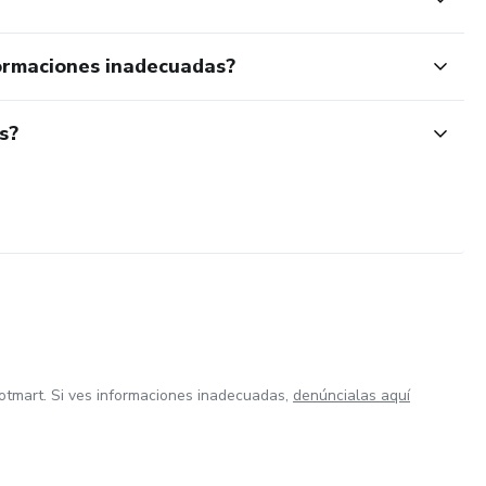
ormaciones inadecuadas?
s?
otmart. Si ves informaciones inadecuadas,
denúncialas aquí