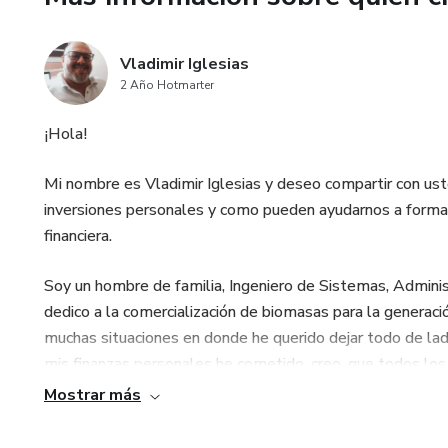
Vladimir Iglesias
2 Año Hotmarter
¡Hola!
Mi nombre es Vladimir Iglesias y deseo compartir con us
inversiones personales y como pueden ayudarnos a formar 
financiera.
Soy un hombre de familia, Ingeniero de Sistemas, Admin
dedico a la comercialización de biomasas para la generació
muchas situaciones en donde he querido dejar todo de la
mis finanzas personales he cometido, creo, que todos los
financieramente (Aún sigo en el proceso), logré detectar
Mostrar más
a la que me propuse llegar para estar tranquilo el día que 