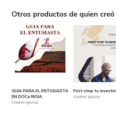
Por eso te invito a que sigas educándote, te aseguro que 
que todos queremos, que es tener una tranquilad financier
Otros productos de quien creó
Es importante detenernos y pensar un momento si realm
herramientas y activos financieros que hay en el mercado 
GUIA PARA EL ENTUSIASTA
First step to investi
EN DOCa RIOJA
Vladimir Iglesias
Vladimir Iglesias