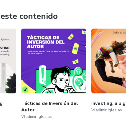
apenas empiezas a descubrirlo, encontraras soluciones a lo
a presente y futura.
 este contenido
ente conocemos y estamos usando de manera eficiente las
o si seguimos siendo el activo que usa el mercado financiero.
ng
Tácticas de Inversión del
Investing, a big d
Autor
Vladimir Iglesias
Vladimir Iglesias