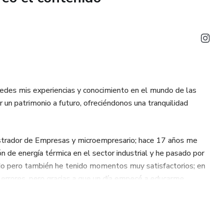
tedes mis experiencias y conocimiento en el mundo de las
un patrimonio a futuro, ofreciéndonos una tranquilidad
istrador de Empresas y microempresario; hace 17 años me
n de energía térmica en el sector industrial y he pasado por
do pero también he tenido momentos muy satisfactorios; en
 errores, pero gracias a que un día empecé a educarme
los y empezar a dar esos primeros pasos para lograr una meta
quiera retirarme.