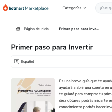
Ir
Ir
Ir
Categorías
al
a
al
contenido
la
pie
principal
página
de
Página de inicio
Primer paso para Invertir
de
página
pago
Primer paso para Invertir
Español
Es una breve guía que te ayuda
ayudará a abrir una cuenta en 
te guiará para comprar tu prim
diez dólares podrás iniciarte 
conocimiento podrás hacer inve