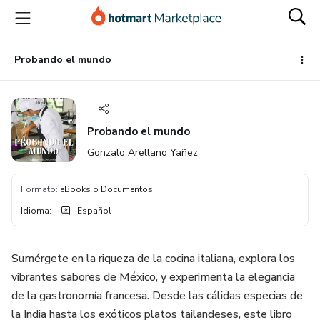
Ir
Ir
Ir
al
a
al
contenido
la
pie
principal
página
de
Probando el mundo
de
página
pago
Probando el mundo
Gonzalo Arellano Yañez
Formato
:
eBooks o Documentos
Idioma
:
Español
Sumérgete en la riqueza de la cocina italiana, explora los
vibrantes sabores de México, y experimenta la elegancia
de la gastronomía francesa. Desde las cálidas especias de
la India hasta los exóticos platos tailandeses, este libro