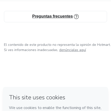
Preguntas frecuentes
El contenido de este producto no representa la opinión de Hotmart.
Si ves informaciones inadecuadas,
denúncialas aquí
en Bogotá
en Amsterdam
en Madrid
en Ciudad de México
Hecho con
❤
en Belo Horizonte