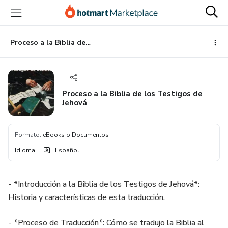
Ir
Ir
Ir
al
a
al
contenido
la
pie
principal
página
de
Proceso a la Biblia de los Testigos de Jehová
de
página
pago
Proceso a la Biblia de los Testigos de
Jehová
Formato
:
eBooks o Documentos
Idioma
:
Español
- *Introducción a la Biblia de los Testigos de Jehová*:
Historia y características de esta traducción.
- *Proceso de Traducción*: Cómo se tradujo la Biblia al