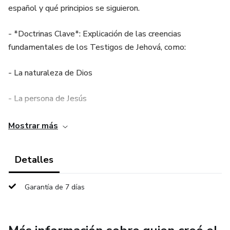
español y qué principios se siguieron.
- *Doctrinas Clave*: Explicación de las creencias
fundamentales de los Testigos de Jehová, como:
- La naturaleza de Dios
- La persona de Jesús
- La salvación y el reino de Dios
Mostrar más
- *Prácticas y Tradiciones*: Descripción de las prácticas y
Detalles
tradiciones de los Testigos de Jehová, como:
Garantía de 7 días
- La adoración en el Salón del Reino
- La predicación puerta a puerta