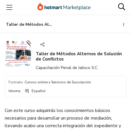
Ir
Ir
Ir
al
a
al
contenido
la
pie
principal
página
de
Taller de Métodos Alternos de Solución de Conflictos
de
página
pago
Taller de Métodos Alternos de Solución
de Conflictos
Capacitación Penal de Jalisco S.C.
Formato
:
Cursos online y Servicios de Suscripción
Idioma
:
Español
Con este curso adquirirás los conocimientos básicos
necesarios para desarrollar un proceso de mediación,
llevando acabo una correcta integración del expediente y