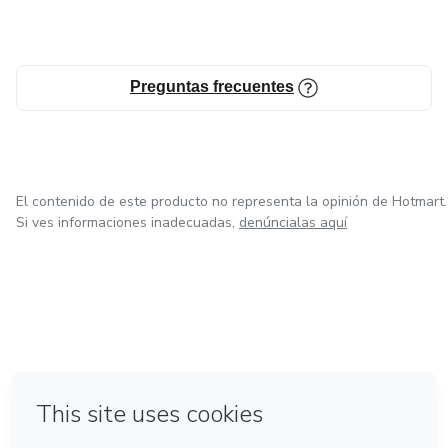
Preguntas frecuentes
El contenido de este producto no representa la opinión de Hotmart.
Si ves informaciones inadecuadas,
denúncialas aquí
en Ciudad de México
en Bogotá
en Amsterdam
en Madrid
en Belo Horizonte
Hecho con
❤