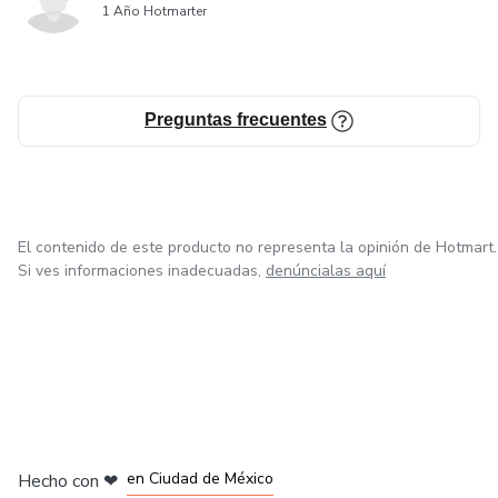
1 Año Hotmarter
Sensación de avance real
Reconectar con tu capacidad de acción
Preguntas frecuentes
El contenido de este producto no representa la opinión de Hotmart.
Si ves informaciones inadecuadas,
denúncialas aquí
en Bogotá
en Amsterdam
en Madrid
en Ciudad de México
Hecho con
❤