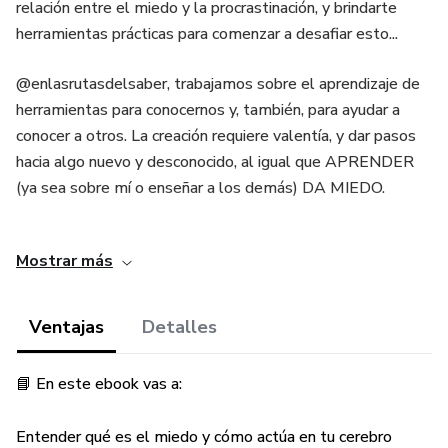
relación entre el miedo y la procrastinación, y brindarte
herramientas prácticas para comenzar a desafiar esto...
@enlasrutasdelsaber, trabajamos sobre el aprendizaje de
herramientas para conocernos y, también, para ayudar a
conocer a otros. La creación requiere valentía, y dar pasos
hacia algo nuevo y desconocido, al igual que APRENDER
(ya sea sobre mí o enseñar a los demás) DA MIEDO.
Convertimos nuestra vida en la carrera de quien procrastina
Mostrar más
más… me la paso escuchando gente que “NO SE ANIMA”.
Sin darse cuenta que NO COMENZAR ALGO QUE
QUEREMOS, o incluso tareas simples que tenemos
Ventajas
Detalles
pendientes, nos lleva a lugares de muchísima ansiedad e
inconformismo, peores que el golpe (que podría resultar)
📘 En este ebook vas a:
de arrancar y que no nos guste, no nos salga o cambiemos
de plan...al final.
Entender qué es el miedo y cómo actúa en tu cerebro