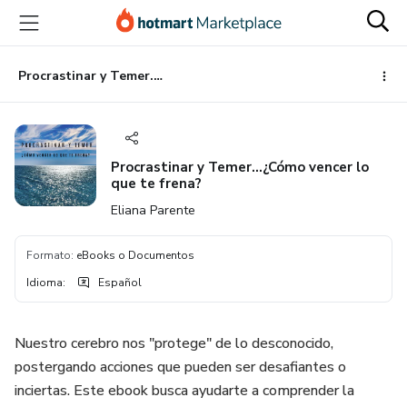
Ir
Ir
Ir
al
a
al
contenido
la
pie
principal
página
de
Procrastinar y Temer...¿Cómo vencer lo que te frena?
de
página
pago
Procrastinar y Temer...¿Cómo vencer lo
que te frena?
Eliana Parente
Formato
:
eBooks o Documentos
Idioma
:
Español
Nuestro cerebro nos "protege" de lo desconocido,
postergando acciones que pueden ser desafiantes o
inciertas. Este ebook busca ayudarte a comprender la