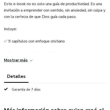
Este e-book no es solo una guía de productividad. Es una
invitación a emprender con sentido, sin ansiedad, sin culpa y
con la certeza de que Dios guía cada paso.
Incluye:
✅ 9 capítulos con enfoque cristiano
✅ Ejercicios, versículos y afirmaciones
Mostrar más
✅ Planner editable + checklist espiritual
Detalles
✅ Carta final + acceso a comunidad privada
Garantía de 7 días
Ideal para personas emprendedoras que desean avanzar
con paz, claridad y propósito eterno.