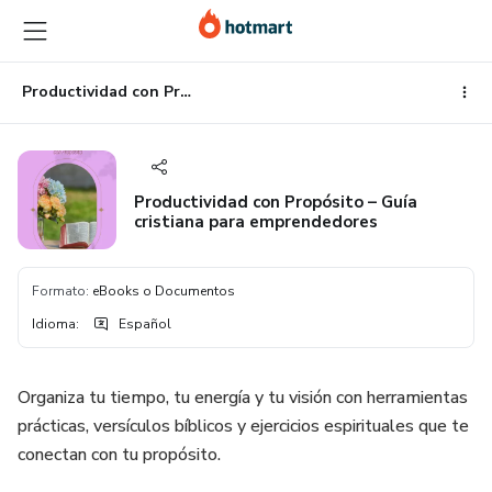
Ir
Ir
Ir
al
a
al
contenido
la
pie
principal
página
de
Productividad con Propósito – Guía cristiana para emprendedores
de
página
pago
Productividad con Propósito – Guía
cristiana para emprendedores
Formato
:
eBooks o Documentos
Idioma
:
Español
Organiza tu tiempo, tu energía y tu visión con herramientas
prácticas, versículos bíblicos y ejercicios espirituales que te
conectan con tu propósito.