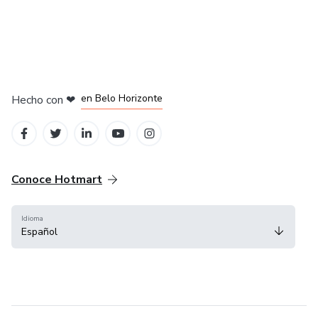
en Ciudad de México
en Bogotá
en Amsterdam
en Madrid
en Belo Horizonte
Hecho con
❤
Conoce Hotmart
Idioma
Español