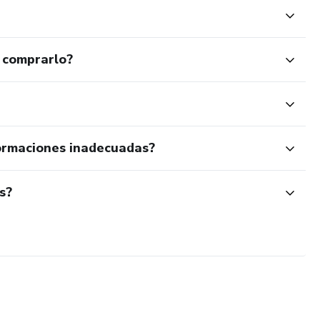
 comprarlo?
ormaciones inadecuadas?
s?