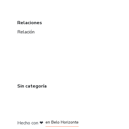
Relaciones
Relación
Sin categoría
en Ciudad de México
en Bogotá
en Amsterdam
en Madrid
en Belo Horizonte
Hecho con
❤