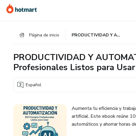
Ir
Ir
Ir
al
a
al
contenido
la
pie
principal
página
de
Página de inicio
PRODUCTIVIDAD Y AUTOMATIZACIÓN: 100 Prompts Profesionales Listos para Usar
de
página
pago
PRODUCTIVIDAD Y AUTOMATI
Profesionales Listos para Usar
Español
Aumenta tu eficiencia y trabaj
artificial. Este ebook reúne 1
automáticos y ahorrar horas de 