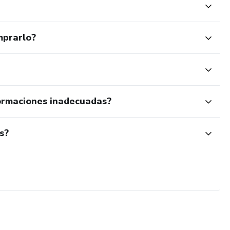
mprarlo?
ormaciones inadecuadas?
s?