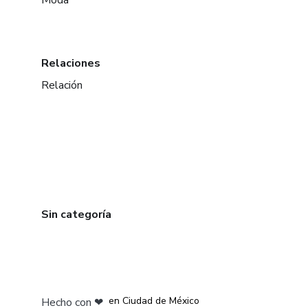
Moda
Relaciones
Relación
Sin categoría
en Bogotá
en Amsterdam
en Madrid
en Ciudad de México
Hecho con
❤