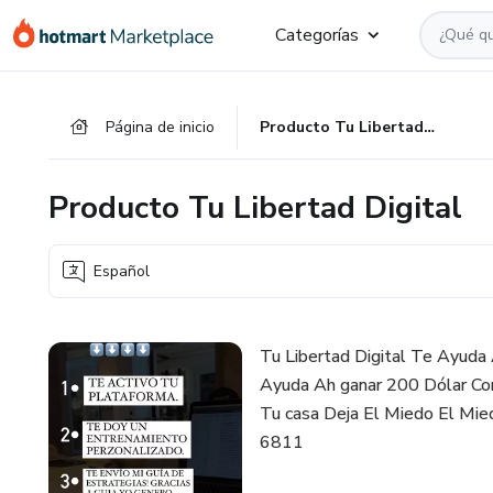
Ir
Ir
Ir
Categorías
al
a
al
contenido
la
pie
principal
página
de
Página de inicio
Producto Tu Libertad Digital
de
página
pago
Producto Tu Libertad Digital
Español
Tu Libertad Digital Te Ayuda
Ayuda Ah ganar 200 Dólar Co
Tu casa Deja El Miedo El Mi
6811