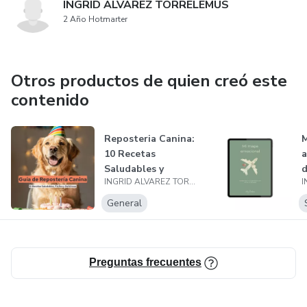
INGRID ALVAREZ TORRELEMUS
2 Año Hotmarter
Otros productos de quien creó este
contenido
Reposteria Canina:
M
10 Recetas
a
Saludables y
d
INGRID ALVAREZ TORRELEMUS
Fáciles
d
General
Preguntas frecuentes