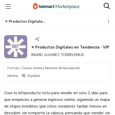
Ir
Ir
Ir
al
a
al
contenido
la
pie
principal
página
de
⭐️ Productos Digitales en Tendencia - VIP
de
página
pago
⭐️ Productos Digitales en Tendencia - VIP
INGRID ALVAREZ TORRELEMUS
Formato
:
Cursos online y Servicios de Suscripción
Idioma
:
Español
Crea tu infoproducto listo para vender en solo 2 días para
que empieces a generar ingresos online, siguiendo un mapa
de atajos invisibles que otros creadores tardan meses en
descubrir, sin romperte la cabeza, pensando que vender, sin