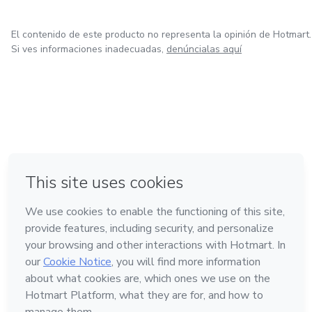
El contenido de este producto no representa la opinión de Hotmart.
Si ves informaciones inadecuadas,
denúncialas aquí
en Bogotá
en Amsterdam
en Madrid
en Ciudad de México
Hecho con
❤
en Belo Horizonte
Conoce Hotmart
Idioma
Español