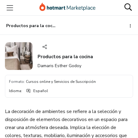
Ir
Ir
Ir
al
a
al
contenido
la
pie
principal
página
de
Productos para la cocina
de
página
pago
Productos para la cocina
Damaris Esther Godoy
Formato
:
Cursos online y Servicios de Suscripción
Idioma
:
Español
La decoración de ambientes se refiere a la selección y
disposición de elementos decorativos en un espacio para
crear una atmósfera deseada. Implica la elección de
colores, texturas, mobiliario, iluminación y accesorios que