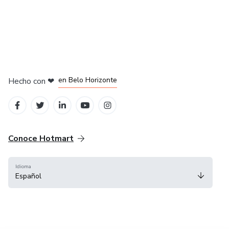
en Ciudad de México
en Bogotá
en Amsterdam
en Madrid
en Belo Horizonte
Hecho con
❤
Conoce Hotmart
Idioma
Español