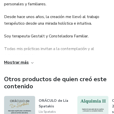
personales y familiares.
Desde hace unos años, la creación me llevó al trabajo
terapéutico desde una mirada holística e intuitiva.
Soy terapeuta Gestalt y Consteladora Familiar.
Todas mis prácticas invitan a la contemplación y al
autoconocimiento.
Mostrar más
Reconozco la fuerza de sanación que se desencadena en
cada paso cuando el alma es sostenida y escuchada
Otros productos de quien creó este
profundamente.
contenido
Entiendo que la única sanación posible es la de uno mismo
por uno mismo, aunque caminando en relación con otro o
ORÁCULO de Lía
Spatakis
2
con otros.
s
Lía Spatakis