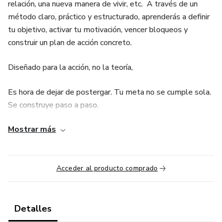
relación, una nueva manera de vivir, etc. A través de un
método claro, práctico y estructurado, aprenderás a definir
tu objetivo, activar tu motivación, vencer bloqueos y
construir un plan de acción concreto.
Diseñado para la acción, no la teoría,
Es hora de dejar de postergar. Tu meta no se cumple sola.
Se construye paso a paso.
Mostrar más
Este curso te muestra cómo.Ya no lo intentes, solo hazlo!,
aquí te acompaño en el proceso. ¡Empieza ya a
manifestarlo!
Acceder al producto comprado
Detalles