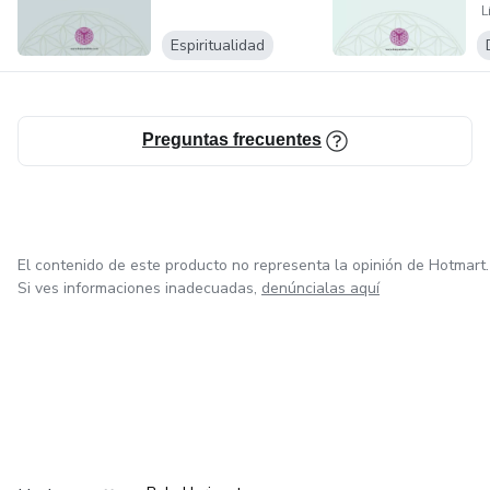
L
o
Espiritualidad
Preguntas frecuentes
El contenido de este producto no representa la opinión de Hotmart.
Si ves informaciones inadecuadas,
denúncialas aquí
en Ciudad de México
en Bogotá
en Amsterdam
en Madrid