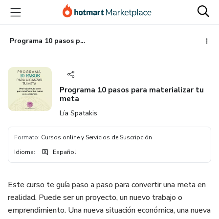
Ir
Ir
Ir
al
a
al
contenido
la
pie
principal
página
de
Programa 10 pasos para materializar tu meta
de
página
pago
Programa 10 pasos para materializar tu
meta
Lía Spatakis
Formato
:
Cursos online y Servicios de Suscripción
Idioma
:
Español
Este curso te guía paso a paso para convertir una meta en
realidad. Puede ser un proyecto, un nuevo trabajo o
emprendimiento. Una nueva situación económica, una nueva