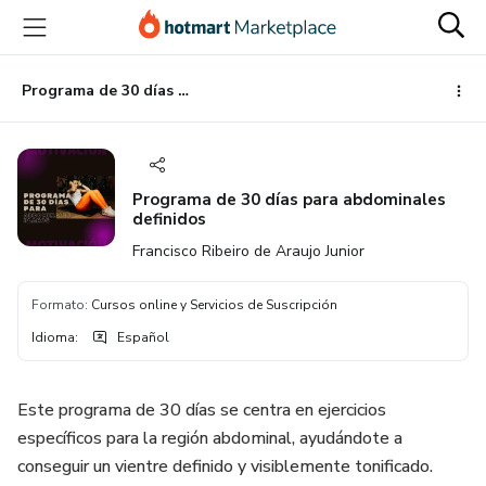
Ir
Ir
Ir
al
a
al
contenido
la
pie
principal
página
de
Programa de 30 días para abdominales definidos
de
página
pago
Programa de 30 días para abdominales
definidos
Francisco Ribeiro de Araujo Junior
Formato
:
Cursos online y Servicios de Suscripción
Idioma
:
Español
Este programa de 30 días se centra en ejercicios
específicos para la región abdominal, ayudándote a
conseguir un vientre definido y visiblemente tonificado.