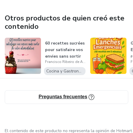
Otros productos de quien creó este
contenido
60 recettes sucrées
G
pour satisfaire vos
E
envies sans sortir
r
Francisco Ribeiro de Araujo Junior
d...
m
Cocina y Gastronomía
Preguntas frecuentes
El contenido de este producto no representa la opinión de Hotmart.