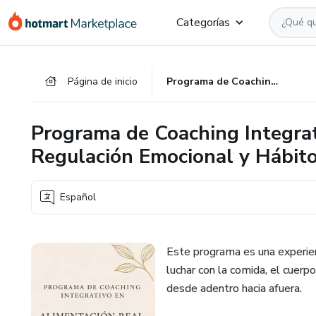
Ir
Ir
Ir
Categorías
al
a
al
contenido
la
pie
principal
página
de
Página de inicio
Programa de Coaching Integrativo en Alimentación Real, Regulación Emocional y Hábitos de Vida
de
página
pago
Programa de Coaching Integrat
Regulación Emocional y Hábito
Español
Este programa es una experien
luchar con la comida, el cuerp
desde adentro hacia afuera.