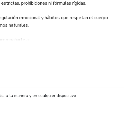
strictas, prohibiciones ni fórmulas rígidas.
egulación emocional y hábitos que respetan el cuerpo
tmos naturales.
acompañarte a:
onsciente y amorosa con la comida
nstante sin resultados sostenibles
 impulso y cómo regularlo sin culpa
dia a tu manera y en cualquier dispositivo
espiración y tus señales internas
e, psiconutrición y prácticas simples pero profundas como la
ol, el descanso, el movimiento y la conexión con la naturaleza,
 mental, sino también físico y emocional.