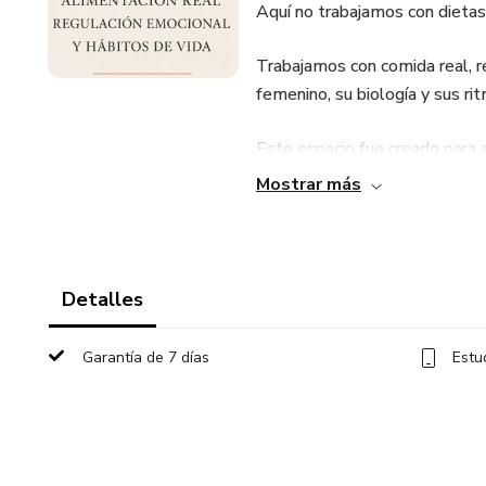
Aquí no trabajamos con dietas e
Trabajamos con comida real, r
femenino, su biología y sus ri
Este espacio fue creado para 
Mostrar más
Recuperar una relación más c
Salir del ciclo de esfuerzo co
Detalles
Comprender por qué comes por
Garantía de 7 días
Estu
Reconectar con tu cuerpo, tu r
Integramos nutrición conscient
respiración, la exposición al s
para que el cambio no sea solo