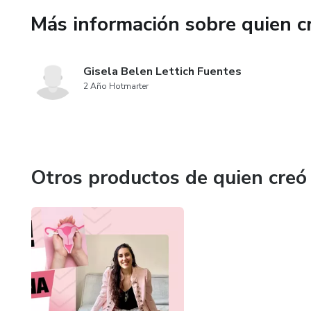
Más información sobre quien c
Este programa no busca contro
No se trata de exigirte más, si
Gisela Belen Lettich Fuentes
2 Año Hotmarter
Otros productos de quien creó