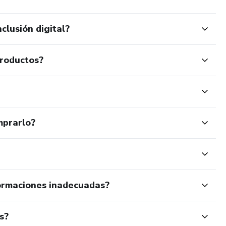
clusión digital?
productos?
mprarlo?
ormaciones inadecuadas?
s?