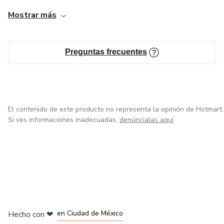
dando como resultado la materialización de los sueños.
Mostrar más
Preguntas frecuentes
El contenido de este producto no representa la opinión de Hotmart.
Si ves informaciones inadecuadas,
denúncialas aquí
en Bogotá
en Amsterdam
en Madrid
en Ciudad de México
Hecho con
❤