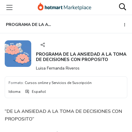
Ir
Ir
Ir
al
a
al
contenido
la
pie
principal
página
de
PROGRAMA DE LA ANSIEDAD A LA TOMA DE DECISIONES CON PROPOSITO
de
página
pago
PROGRAMA DE LA ANSIEDAD A LA TOMA
DE DECISIONES CON PROPOSITO
Luisa Fernanda Riveros
Formato
:
Cursos online y Servicios de Suscripción
Idioma
:
Español
“DE LA ANSIEDAD A LA TOMA DE DECISIONES CON
PROPOSITO”