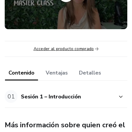
Aprender a disfrutar el presente, soñando con el futuro
viendo resultados medibles y rápidos aplicable en
cualquier area de tu vida.
Te ayudará evitar que sean las circunstancias externas las
que dirijan tu vida.
Acceder al producto comprado
Conocerás una forma no convencional de soltar lo conocido
para lanzarte con tranquilidad a lo desconocido
Contenido
Ventajas
Detalles
Porqué tomar decisiones con propósito?
Cuando tenemos claro el bienestar que queremos lograr y
01
Sesión 1 – Introducción
la intención con la que queremos hacer algo, la toma de
decisiones se disfruta y se facilita.
Más información sobre quien creó el