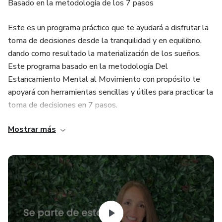
Basado en la metodología de los 7 pasos
Este es un programa práctico que te ayudará a disfrutar la
toma de decisiones desde la tranquilidad y en equilibrio,
dando como resultado la materialización de los sueños.
Este programa basado en la metodología Del
Estancamiento Mental al Movimiento con propósito te
apoyará con herramientas sencillas y útiles para practicar la
toma de decisiones en 7 pasos.
Mostrar más
Beneficios del programa:
Aprender a disfrutar el proceso de tomar decisiones
Practicar un método que ya está probado
Aprender a vivir sin sufrir