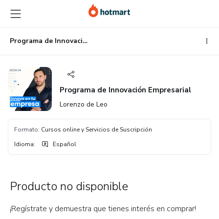
Ir
Ir
Ir
al
a
al
contenido
la
pie
principal
página
de
Programa de Innovación Empresarial
de
página
pago
Programa de Innovación Empresarial
Lorenzo de Leo
Formato
:
Cursos online y Servicios de Suscripción
Idioma
:
Español
Producto no disponible
¡Regístrate y demuestra que tienes interés en comprar!