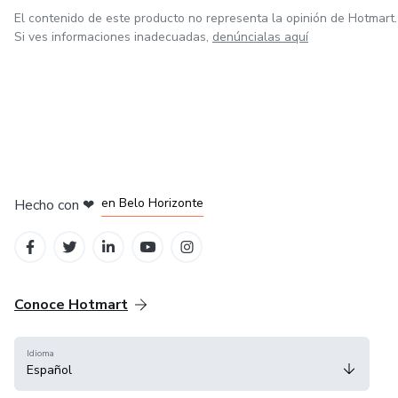
El contenido de este producto no representa la opinión de Hotmart.
Si ves informaciones inadecuadas,
denúncialas aquí
en Ciudad de México
en Bogotá
en Amsterdam
en Madrid
en Belo Horizonte
Hecho con
❤
Conoce Hotmart
Idioma
Español