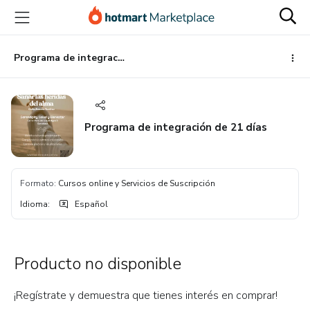
Ir
Ir
Ir
al
a
al
contenido
la
pie
principal
página
de
Programa de integración de 21 días
de
página
pago
Programa de integración de 21 días
Formato
:
Cursos online y Servicios de Suscripción
Idioma
:
Español
Producto no disponible
¡Regístrate y demuestra que tienes interés en comprar!