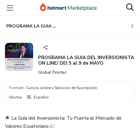
Ir
Ir
Ir
al
a
al
contenido
la
pie
principal
página
de
PROGRAMA LA GUIA DEL INVERSIONISTA ON LINE/ DEl 5 al 9 de MAYO
de
página
pago
PROGRAMA LA GUIA DEL INVERSIONISTA
ON LINE/ DEl 5 al 9 de MAYO
Global Finntec
Formato
:
Cursos online y Servicios de Suscripción
Idioma
:
Español
🌟 La Guía del Inversionista: Tu Puerta al Mercado de
Valores Ecuatoriano 💹