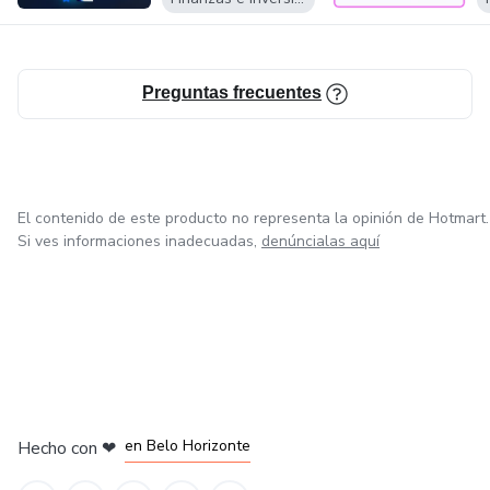
• Uso de la IA en el Mercado de Valores Ecuatoriano
Preguntas frecuentes
El contenido de este producto no representa la opinión de Hotmart.
Si ves informaciones inadecuadas,
denúncialas aquí
en Ciudad de México
en Bogotá
en Amsterdam
en Madrid
en Belo Horizonte
Hecho con
❤