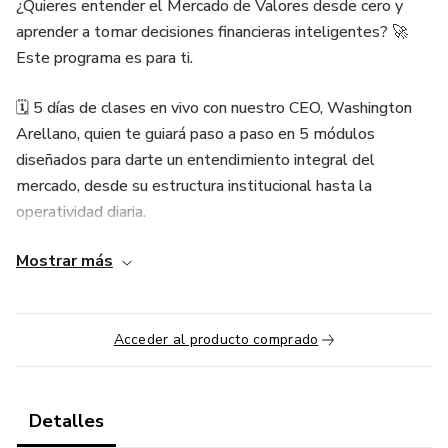
¿Quieres entender el Mercado de Valores desde cero y
aprender a tomar decisiones financieras inteligentes? 🚀
Este programa es para ti.
🗓 5 días de clases en vivo con nuestro CEO, Washington
Arellano, quien te guiará paso a paso en 5 módulos
diseñados para darte un entendimiento integral del
mercado, desde su estructura institucional hasta la
operatividad diaria.
Mostrar más
🔍 ¿Qué obtendrás?
Aprenderás a proteger tus inversiones y a identificar las
mejores oportunidades.
Acceder al producto comprado
Asesoramiento directo de profesionales autorizados.
Detalles
Conocerás herramientas avanzadas para manejar tus