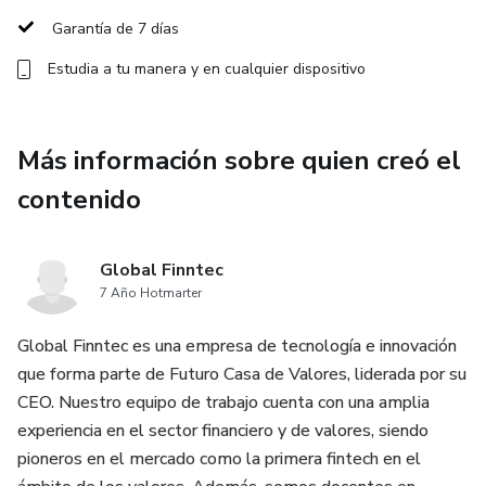
finanzas como un experto.
Garantía de 7 días
Estudia a tu manera y en cualquier dispositivo
🎯 Sesión práctica única:
La conferencia final incluye una simulación en nuestra
Plataforma de Inversiones Portafolio, donde construirás un
Más información sobre quien creó el
portafolio de inversión real, aplicando lo aprendido durante
contenido
el programa.
🎓 Resultados que lograrás:
Global Finntec
7 Año Hotmarter
Comprenderás cómo funciona el Mercado de Valores
Global Finntec es una empresa de tecnología e innovación
ecuatoriano.
que forma parte de Futuro Casa de Valores, liderada por su
Desarrollarás habilidades prácticas para invertir con
CEO. Nuestro equipo de trabajo cuenta con una amplia
confianza.
experiencia en el sector financiero y de valores, siendo
pioneros en el mercado como la primera fintech en el
Construirás una base sólida para alcanzar tus objetivos