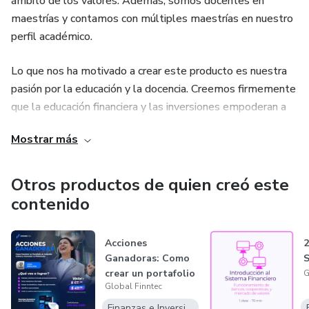
ámbito de los valores. Además, somos docentes en
financieros.
maestrías y contamos con múltiples maestrías en nuestro
perfil académico.
🚀 ¡Es tu momento de crecer financieramente!
Lo que nos ha motivado a crear este producto es nuestra
👉 Inscríbete ahora y asegura tu lugar. ¡El futuro de tus
pasión por la educación y la docencia. Creemos firmemente
inversiones comienza aquí! 🌟
que la educación financiera y las inversiones empoderan a
las personas, ayudándolas a tomar decisiones más
Temario:
Mostrar más
acertadas que les permitan construir riqueza y un futuro
próspero. Estamos comprometidos en brindar las
• Fundamentos de Educación Financiera
herramientas necesarias para que nuestros clientes puedan
Otros productos de quien creó este
adquirir los conocimientos y habilidades necesarias en el
contenido
• Introducción al Sistema Financiero
ámbito financiero, permitiéndoles alcanzar sus metas y
objetivos de manera exitosa.
• Conociendo el Mercado de Valores
Acciones
2
Ganadoras: Como
S
crear un portafolio
G
• Desarrollo de un Portafolio de Inversión
Global Finntec
de inversión ex...
Finanzas e Inversiones