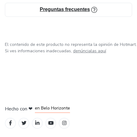
Preguntas frecuentes
El contenido de este producto no representa la opinión de Hotmart.
Si ves informaciones inadecuadas,
denúncialas aquí
en Ciudad de México
en Bogotá
en Amsterdam
en Madrid
en Belo Horizonte
Hecho con
❤