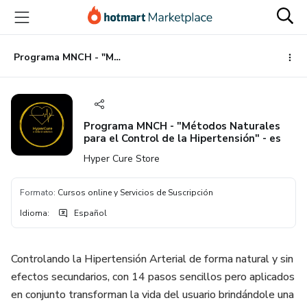
Ir
Ir
Ir
al
a
al
contenido
la
pie
principal
página
de
Programa MNCH - "Métodos Naturales para el Control de la Hipertensión" - es
de
página
pago
Programa MNCH - "Métodos Naturales
para el Control de la Hipertensión" - es
Hyper Cure Store
Formato
:
Cursos online y Servicios de Suscripción
Idioma
:
Español
Controlando la Hipertensión Arterial de forma natural y sin
efectos secundarios, con 14 pasos sencillos pero aplicados
en conjunto transforman la vida del usuario brindándole una