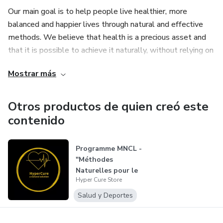
Our main goal is to help people live healthier, more
balanced and happier lives through natural and effective
methods. We believe that health is a precious asset and
that it is possible to achieve it naturally, without relying on
medication or invasive treatments.
Mostrar más
That's why we work with top health and wellness
professionals to develop training programs that are
Otros productos de quien creó este
effective and safe for all of our clients. In addition, we
contenido
offer a personalized and transparent service, always aiming
at the satisfaction and well-being of our customers.
Programme MNCL -
"Méthodes
We believe that our virtual store is the perfect solution for
Naturelles pour le
anyone looking for a healthier and more balanced life,
Hyper Cure Store
Contrôle de L'...
through natural and effective methods.
Salud y Deportes