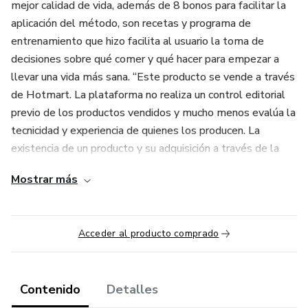
mejor calidad de vida, además de 8 bonos para facilitar la
aplicación del método, son recetas y programa de
entrenamiento que hizo facilita al usuario la toma de
decisiones sobre qué comer y qué hacer para empezar a
llevar una vida más sana. “Este producto se vende a través
de Hotmart. La plataforma no realiza un control editorial
previo de los productos vendidos y mucho menos evalúa la
tecnicidad y experiencia de quienes los producen. La
existencia de un producto y su adquisición a través de la
plataforma no puede considerarse como una garantía de
Mostrar más
calidad de contenido y resultado, bajo ninguna circunstancia.
Al comprarlo, el comprador declara conocer esta
información. Los términos y políticas de Hotmart se
Acceder al producto comprado
pueden acceder aquí, incluso antes de completar la
compra."
Contenido
Detalles
* "Este producto se comercializa a través de Hotmart. La