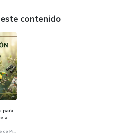
les, todo en el Parque Nacional Sierra de San Pedro Mártir.
 este contenido
s para
de a
Biól. Mariana Zerega - Ave de Presa