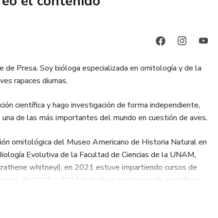
reó el contenido
 de Presa. Soy bióloga especializada en ornitología y de la
ves rapaces diurnas.
n científica y hago investigación de forma independiente,
ía, una de las más importantes del mundo en cuestión de aves.
ción ornitológica del Museo Americano de Historia Natural en
iología Evolutiva de la Facultad de Ciencias de la UNAM,
crathene whitneyi), en 2021 estuve impartiendo cursos de
Chiapas, de 2019 a 2021 trabajé en monitoreo de mamíferos
hrichtius robustus) en la Bahía de Todos los Santos en Baja
n preescolar y en bachillerato técnico. Realicé mi tesis de