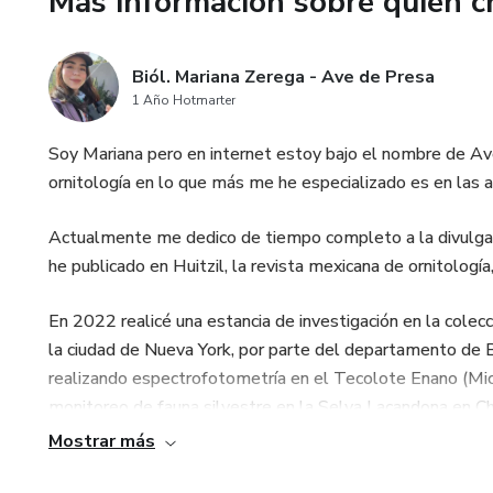
Más información sobre quien c
Biól. Mariana Zerega - Ave de Presa
1 Año Hotmarter
Soy Mariana pero en internet estoy bajo el nombre de Ave
ornitología en lo que más me he especializado es en las a
Actualmente me dedico de tiempo completo a la divulgació
he publicado en Huitzil, la revista mexicana de ornitolog
En 2022 realicé una estancia de investigación en la colec
la ciudad de Nueva York, por parte del departamento de B
realizando espectrofotometría en el Tecolote Enano (Mi
monitoreo de fauna silvestre en la Selva Lacandona en 
marinos, sobre todo en el monitoreo de Ballena Gris (Esc
Mostrar más
California, anterior a eso trabajé como instructora STEM e