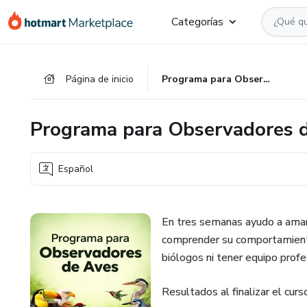
Ir
Ir
Ir
Categorías
al
a
al
contenido
la
pie
principal
página
de
Página de inicio
Programa para Observadores de Aves [Ornitología Básica]
de
página
pago
Programa para Observadores de
Español
En tres semanas ayudo a amant
comprender su comportamiento 
biólogos ni tener equipo profe
Resultados al finalizar el curs