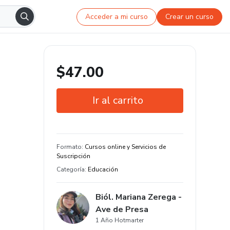
Acceder a mi curso
Crear un curso
$47.00
Ir al carrito
Garantía de 7 días
Formato
:
Cursos online y Servicios de
Suscripción
Categoría
:
Educación
Biól. Mariana Zerega -
Ave de Presa
1 Año Hotmarter