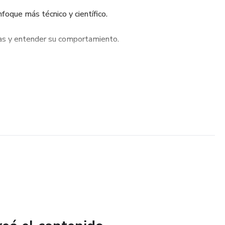
foque más técnico y científico.
jas y entender su comportamiento.
formas de registro de manera efectiva.
ía y conservación de aves.
comunidades de observadores.