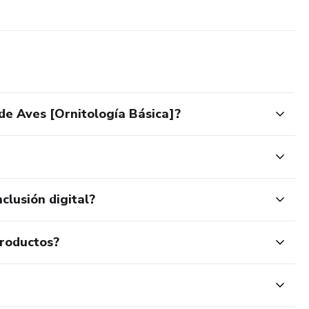
e Aves [Ornitología Básica]?
clusión digital?
productos?