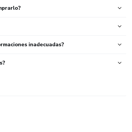
mprarlo?
ormaciones inadecuadas?
s?