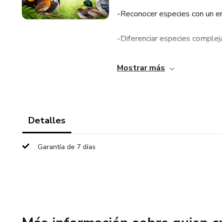
-Reconocer especies con un en
-Diferenciar especies comple
-Utilizar aplicaciones y plata
Mostrar más
-Comprender anatomía, ecolog
-Participar con confianza en 
Detalles
Garantía de 7 días