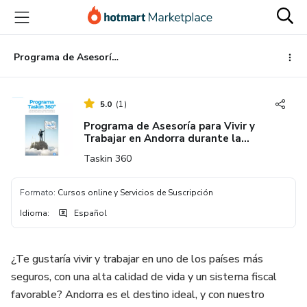
Ir
Ir
Ir
al
a
al
contenido
la
pie
principal
página
de
Programa de Asesoría para Vivir y Trabajar en Andorra durante la Temporada + Consultoría 1-1
de
página
pago
5.0
(
1
)
Programa de Asesoría para Vivir y
Trabajar en Andorra durante la
Temporada + Consultoría 1-1
Taskin 360
Formato
:
Cursos online y Servicios de Suscripción
Idioma
:
Español
¿Te gustaría vivir y trabajar en uno de los países más
seguros, con una alta calidad de vida y un sistema fiscal
favorable? Andorra es el destino ideal, y con nuestro