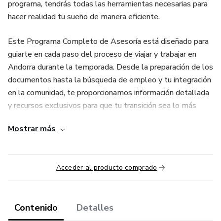
programa, tendrás todas las herramientas necesarias para
hacer realidad tu sueño de manera eficiente.
Este Programa Completo de Asesoría está diseñado para
guiarte en cada paso del proceso de viajar y trabajar en
Andorra durante la temporada. Desde la preparación de los
documentos hasta la búsqueda de empleo y tu integración
en la comunidad, te proporcionamos información detallada
y recursos exclusivos para que tu transición sea lo más
fluida posible.
Mostrar más
🔑 ¿Qué ofrecemos? Te brindamos toda la información y
recursos necesarios para que puedas emigrar y trabajar en
Acceder al producto comprado
Andorra con éxito. Nuestro programa incluye:
Guías prácticas sobre los documentos requeridos.
Contenido
Detalles
Consejos sobre cómo buscar empleo y adaptarte al