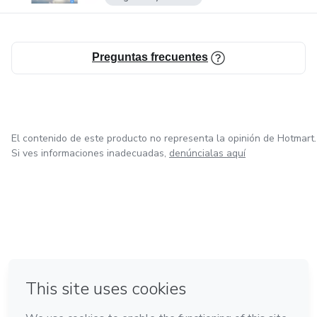
Preguntas frecuentes
El contenido de este producto no representa la opinión de Hotmart.
Si ves informaciones inadecuadas,
denúncialas aquí
en Bogotá
en Amsterdam
en Madrid
en Ciudad de México
Hecho con
❤
en Belo Horizonte