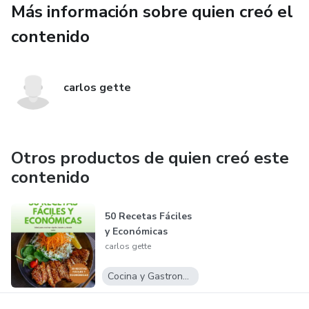
Más información sobre quien creó el
También incorpora seguimiento de hábitos, progreso físico
y planificación, para que puedas mantener la motivación
contenido
durante todo el proceso.
Este programa no es solo un conjunto de rutinas: es una
carlos gette
herramienta para desarrollar disciplina, constancia y
resultados reales. Si estás listo para empezar a cambiar tu
cuerpo y tus hábitos, este puede ser el primer paso hacia
Otros productos de quien creó este
tu transformación.
contenido
50 Recetas Fáciles
y Económicas
carlos gette
Cocina y Gastronomía