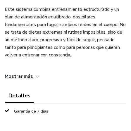
Este sistema combina entrenamiento estructurado y un
plan de alimentación equilibrado, dos pilares
fundamentales para lograr cambios reales en el cuerpo. No
se trata de dietas extremas ni rutinas imposibles, sino de
un método claro, progresivo y fácil de seguir, pensado
tanto para principiantes como para personas que quieren
volver a entrenar con constancia.
Dentro del programa vas a encontrar planes de
Mostrar más
entrenamiento organizados por semanas, con ejercicios
para cada grupo muscular, tablas para registrar tu progreso
y una estructura que te permite mejorar tu fuerza y
Detalles
condición física de forma segura. Además, incluye un plan
de alimentación práctico, con menús simples, económicos y
Garantía de 7 días
balanceados que te ayudarán a tener la energía necesaria
para entrenar y recuperarte mejor.