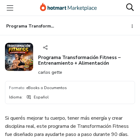
Ir
Ir
Ir
al
a
al
contenido
la
pie
principal
página
de
Programa Transformación Fitness – Entrenamiento + Alimentación
de
página
pago
Programa Transformación Fitness –
Entrenamiento + Alimentación
carlos gette
Formato
:
eBooks o Documentos
Idioma
:
Español
Si querés mejorar tu cuerpo, tener más energía y crear
disciplina real, este programa de Transformación Fitness
fue diseñado para ayudarte paso a paso durante 90 días.