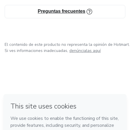
Preguntas frecuentes
El contenido de este producto no representa la opinión de Hotmart.
Si ves informaciones inadecuadas,
denúncialas aquí
en Bogotá
en Amsterdam
en Madrid
en Ciudad de México
Hecho con
❤
en Belo Horizonte