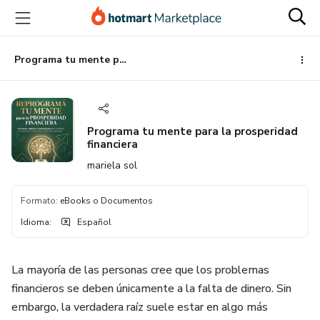
Ir
Ir
Ir
al
a
al
contenido
la
pie
principal
página
de
Programa tu mente para la prosperidad financiera
de
página
pago
Programa tu mente para la prosperidad
financiera
mariela sol
Formato
:
eBooks o Documentos
Idioma
:
Español
La mayoría de las personas cree que los problemas
financieros se deben únicamente a la falta de dinero. Sin
embargo, la verdadera raíz suele estar en algo más