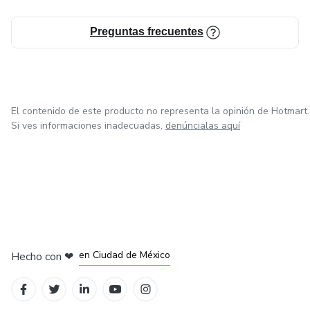
Preguntas frecuentes
El contenido de este producto no representa la opinión de Hotmart.
Si ves informaciones inadecuadas,
denúncialas aquí
en Ciudad de México
Hecho con
❤
en Belo Horizonte
en Bogotá
en Amsterdam
en Madrid