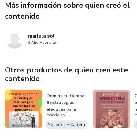
Más información sobre quien creó el
Reconocer que el cambio es posible a cualquier edad
contenido
mariela sol
3 Año Hotmarter
Otros productos de quien creó este
contenido
Domina tu tiempo:
O
6 estrategias
e
efectivas para
n
mariela sol
m
emprendedores...
f
Negocios y Carrera