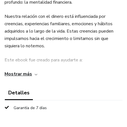
profundo: la mentalidad financiera.
Nuestra relación con el dinero está influenciada por
creencias, experiencias familiares, emociones y hábitos
adquiridos a lo largo de la vida. Estas creencias pueden
impulsarnos hacia el crecimiento o limitarnos sin que
siquiera lo notemos.
Este ebook fue creado para ayudarte a:
Mostrar más
Comprender qué es la mentalidad financiera.
Identificar creencias limitantes.
Detalles
Desarrollar una relación saludable con el dinero.
Garantía de 7 días
Incorporar hábitos que favorezcan la estabilidad económica.