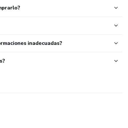
mprarlo?
ormaciones inadecuadas?
s?