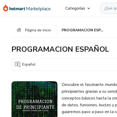
Ir
Ir
Ir
Categorías
al
a
al
contenido
la
pie
principal
página
de
Página de inicio
PROGRAMACION ESPAÑOL
de
página
pago
PROGRAMACION ESPAÑOL
Español
Descubre el fascinante mundo 
principiantes gracias a su senc
conceptos básicos hasta la cr
de datos, funciones, bucles y
guiaremos paso a paso en la c