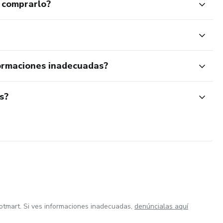
 comprarlo?
birme y con gusto te agrego a mi lista personal de oración. ¡No
ormaciones inadecuadas?
s?
otmart. Si ves informaciones inadecuadas,
denúncialas aquí