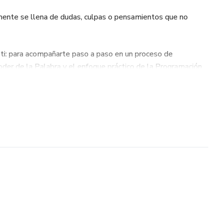
mente se llena de dudas, culpas o pensamientos que no
 ti: para acompañarte paso a paso en un proceso de
der de la Palabra y el enfoque práctico de la Programación
ook?
gran:
n lenguaje sencillo.
dos con intención espiritual y terapéutica.
tal alineadas con tu identidad en Cristo.