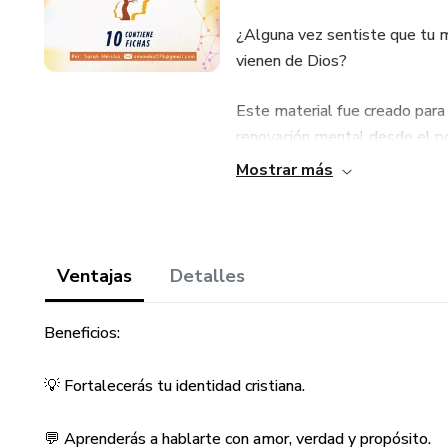
¿Alguna vez sentiste que tu 
vienen de Dios?
Este material fue creado para
renovación mental desde el po
Neurolingüística (PNL).
Mostrar más
¿Qué encontrarás en este Eb
📘 10 fichas prácticas que inte
Ventajas
Detalles
-Técnicas de PNL explicadas e
Beneficios:
-Versículos bíblicos selecciona
💡 Fortalecerás tu identidad cristiana.
-Frases de reprogramación men
💬 Aprenderás a hablarte con amor, verdad y propósito.