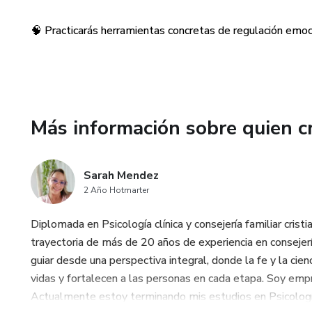
-Cada ficha es una herramient
decisiones, desde la fe, la gra
🧠 Practicarás herramientas concretas de regulación emoc
Este material es para ti si:
✅ Eres cristiano y quieres cre
Más información sobre quien c
✅ Acompañas a otros como cons
✅ Buscas formas prácticas y pro
Sarah Mendez
2 Año Hotmarter
✅ Deseas transformar patrone
Diplomada en Psicología clínica y consejería familiar crist
Beneficios:
trayectoria de más de 20 años de experiencia en consejerí
guiar desde una perspectiva integral, donde la fe y la ci
💡 Fortalecerás tu identidad cr
vidas y fortalecen a las personas en cada etapa. Soy empr
Actualmente estoy terminando mis estudios en Psicología 
💬 Aprenderás a hablarte con 