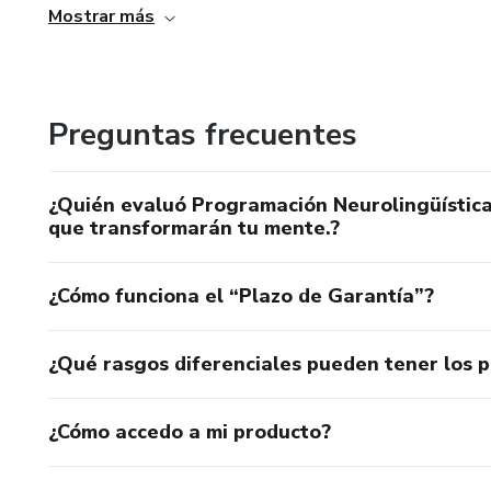
Mostrar más
🧠 Practicarás herramientas c
🙏 Vivirás un proceso de renova
Preguntas frecuentes
Incluye:
¿Quién evaluó Programación Neurolingüística 
*10 fichas listas para imprimir
que transformarán tu mente.?
*Ideas de uso para integrar est
¿Cómo funciona el “Plazo de Garantía”?
*Acceso directo a la autora pa
¿Qué rasgos diferenciales pueden tener los 
Este ebook no es solo para leer
¿Cómo accedo a mi producto?
¡Empieza hoy este camino haci
alineada con el cielo!