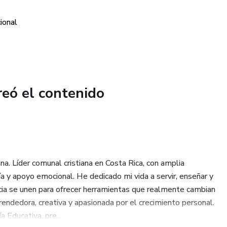
a poderosa para trabajar emociones, pensamientos y
titud y la esperanza.
ional
cer emocional y espiritualmente.
reó el contenido
ejero, coach, terapeuta o líder espiritual.
fundas de integrar la Biblia en tu sanación interior.
s mentales negativos por pensamientos guiados por Dios.
iana. Líder comunal cristiana en Costa Rica, con amplia
a y apoyo emocional. He dedicado mi vida a servir, enseñar y
encia se unen para ofrecer herramientas que realmente cambian
istiana.
endedora, creativa y apasionada por el crecimiento personal.
Educativa, pre...
amor, verdad y propósito.