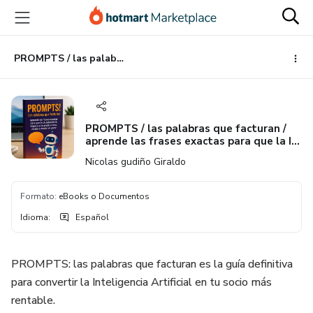
Ir
Ir
Ir
al
a
al
contenido
la
pie
principal
página
de
PROMPTS / las palabras que facturan / aprende las frases exactas para que la IA entienda tu idea y tu negocio y te ayude a crear,vender y crecer sin parar !
de
página
pago
PROMPTS / las palabras que facturan /
aprende las frases exactas para que la IA
entienda tu idea y tu negocio y te ayude
Nicolas gudiño Giraldo
a crear,vender y crecer sin parar !
Formato
:
eBooks o Documentos
Idioma
:
Español
PROMPTS: las palabras que facturan es la guía definitiva
para convertir la Inteligencia Artificial en tu socio más
rentable.