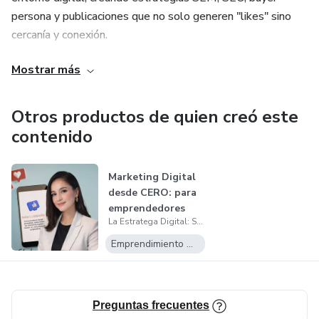
persona y publicaciones que no solo generen "likes" sino
cercanía y conexión.
Mostrar más
Aquí encontrarás estrategias, ideas, tendencias y verdades
incómodas del mundo digital.
Otros productos de quien creó este
Menos teoría, más acción y más negocios creciendo gracias
contenido
a redes sociales.
Marketing Digital
desde CERO: para
emprendedores
La Estratega Digital: Sara Londoño
reales
Emprendimiento Digital
Preguntas frecuentes