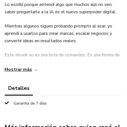
Lo escribí porque entendí algo que muchos aún no ven:
saber preguntarle a la IA es el nuevo superpoder digital.
Mientras algunos siguen probando prompts al azar, yo
aprendí a usarlos para crear marcas, escalar negocios y
convertir ideas en resultados reales.
Este ebook no es una lista de comandos. Es una forma de
pensar, de crear y de hacer que la inteligencia artificial
Mostrar más
trabaje a tu favor.
Detalles
Garantía de 7 días