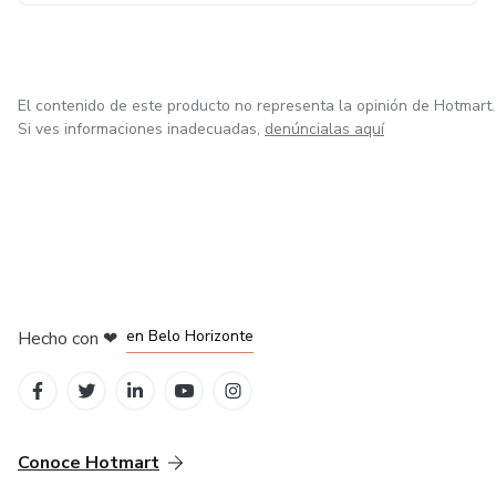
El contenido de este producto no representa la opinión de Hotmart.
Si ves informaciones inadecuadas,
denúncialas aquí
en Ciudad de México
en Bogotá
en Amsterdam
en Madrid
en Belo Horizonte
Hecho con
❤
Conoce Hotmart