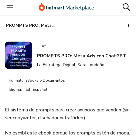
Ir
Ir
Ir
al
a
al
contenido
la
pie
principal
página
de
PROMPTS PRO: Meta Ads con ChatGPT
de
página
pago
PROMPTS PRO: Meta Ads con ChatGPT
La Estratega Digital: Sara Londoño
Formato
:
eBooks o Documentos
Idioma
:
Español
El sistema de prompts para crear anuncios que venden (sin
ser copywriter, diseñador ni trafficker)
No escribí este ebook porque los prompts estén de moda.