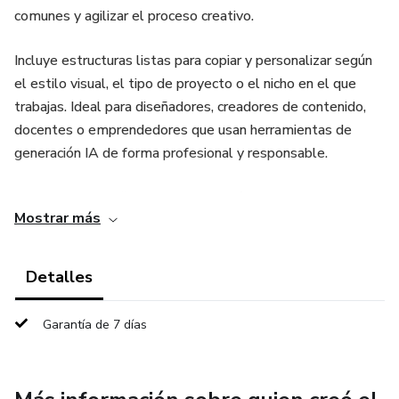
comunes y agilizar el proceso creativo.
Incluye estructuras listas para copiar y personalizar según
el estilo visual, el tipo de proyecto o el nicho en el que
trabajas. Ideal para diseñadores, creadores de contenido,
docentes o emprendedores que usan herramientas de
generación IA de forma profesional y responsable.
✔️ Prompts clasificados por categorías
Mostrar más
✔️ Mejora la precisión visual en menos tiempo
Detalles
✔️ Compatibles con múltiples plataformas IA
Garantía de 7 días
✔️ Ahorra tiempo en pruebas y ajustes