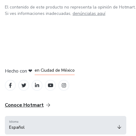
El contenido de este producto no representa la opinión de Hotmart.
Si ves informaciones inadecuadas,
denúncialas aquí
en Bogotá
en Amsterdam
en Madrid
en Ciudad de México
Hecho con
❤
en Belo Horizonte
Conoce Hotmart
Idioma
Español