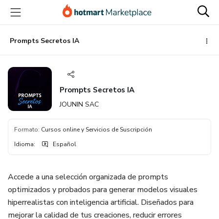
Ir
Ir
Ir
al
a
al
contenido
la
pie
principal
página
de
Prompts Secretos IA
de
página
pago
Prompts Secretos IA
JOUNIN SAC
Formato
:
Cursos online y Servicios de Suscripción
Idioma
:
Español
Accede a una selección organizada de prompts
optimizados y probados para generar modelos visuales
hiperrealistas con inteligencia artificial. Diseñados para
mejorar la calidad de tus creaciones, reducir errores