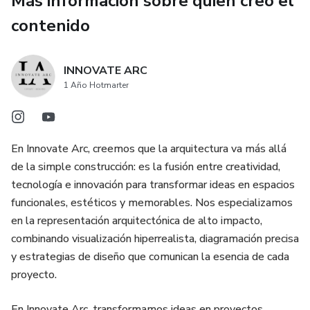
Más información sobre quien creó el
✅ Visualización de renders y diagramación 🎨 – Espacios
diseñados para destacar imágenes impactantes y gráficos
contenido
explicativos.
✅ Planos y esquemas simplificados 📊 – Representaciones
INNOVATE ARC
1 Año Hotmarter
claras y accesibles para una fácil comprensión por parte del
cliente.
✅ Formato listo para impresión y digital 💻📂 – Versiones
En Innovate Arc, creemos que la arquitectura va más allá
en alta calidad y archivos livianos para envío rápido.
de la simple construcción: es la fusión entre creatividad,
tecnología e innovación para transformar ideas en espacios
funcionales, estéticos y memorables. Nos especializamos
en la representación arquitectónica de alto impacto,
combinando visualización hiperrealista, diagramación precisa
y estrategias de diseño que comunican la esencia de cada
proyecto.
En Innovate Arc, transformamos ideas en proyectos