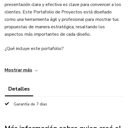
presentación clara y efectiva es clave para convencer a los
clientes. Este Portafolio de Proyectos está diseñado
como una herramienta ágil y profesional para mostrar tus
propuestas de manera estratégica, resaltando los
aspectos más importantes de cada diseño.
¿Qué incluye este portafolio?
✅ Diseño compacto y profesional 📖 – Plantilla lista para
Mostrar más
personalizar en InDesign, PowerPoint y PDF editable.
✅ Estructura optimizada 📐 – Secciones organizadas para
Detalles
una presentación clara y concisa del proyecto.
Garantía de 7 días
✅ Ficha técnica del proyecto 🏗 – Información clave como
ubicación, dimensiones, concepto y materiales.