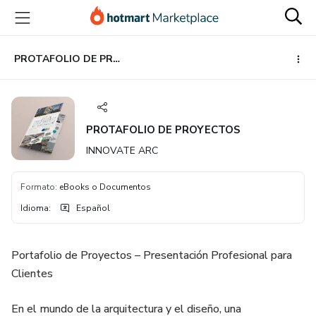
Ir
Ir
Ir
al
a
al
contenido
la
pie
principal
página
de
PROTAFOLIO DE PROYECTOS
de
página
pago
PROTAFOLIO DE PROYECTOS
INNOVATE ARC
Formato
:
eBooks o Documentos
Idioma
:
Español
Portafolio de Proyectos – Presentación Profesional para
Clientes
En el mundo de la arquitectura y el diseño, una