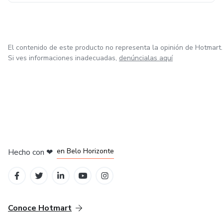
El contenido de este producto no representa la opinión de Hotmart.
Si ves informaciones inadecuadas,
denúncialas aquí
en Ciudad de México
en Bogotá
en Amsterdam
en Madrid
en Belo Horizonte
Hecho con
❤
Conoce Hotmart