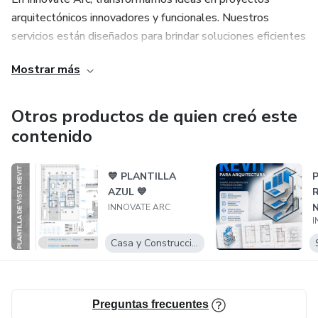
arquitectónicos innovadores y funcionales. Nuestros
servicios están diseñados para brindar soluciones eficientes
y visualmente impactantes, optimizando cada etapa del
Mostrar más
diseño y la presentación arquitectónica.
Otros productos de quien creó este
contenido
💙 PLANTILLA
AZUL 💙
INNOVATE ARC
I
Casa y Construcción
Preguntas frecuentes