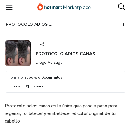
Ir
Ir
Ir
al
a
al
contenido
la
pie
principal
página
de
PROTOCOLO ADIOS CANAS
de
página
pago
PROTOCOLO ADIOS CANAS
Diego Veizaga
Formato
:
eBooks o Documentos
Idioma
:
Español
Protocolo adios canas es la única guía paso a paso para
regenar, fortalecer y embellecer el color original de tu
cabello