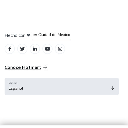
en Bogotá
en Amsterdam
en Madrid
en Ciudad de México
Hecho con
❤
en Belo Horizonte
Conoce Hotmart
Idioma
Español