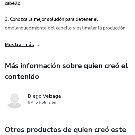
cabello.
3. Conozca la mejor solución para detener el
emblanquecimiento del cabello y estimular la producción
de pigmentos para restaurar el color de nuestro cabello.
Mostrar más
4. La causa principal del Descoloramiento de tu cabello.
Más información sobre quien creó el
PARA QUIEN ES:
contenido
1. Para tú que estas comenzando a tener más canas de lo
normal en tu cabeza y que no quieres recurrir a métodos
Diego Veizaga
artificiales por evitar las secuelas secundarias de los
6 Año Hotmarter
mismos.
2. Para ti que has comenzado a perder el color de tu
Otros productos de quien creó este