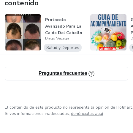
cabello debido al Estrés laboral y social que estás viviendo
contenido
en estos tiempos.
Protocolo
G
3. No importa tu edad, tendrás los mismos excelentes
Avanzado Para La
Caida Del Cabello
P
efectos en todo aspecto
Diego Veizaga
D
(
Salud y Deportes
Preguntas frecuentes
El contenido de este producto no representa la opinión de Hotmart.
Si ves informaciones inadecuadas,
denúncialas aquí