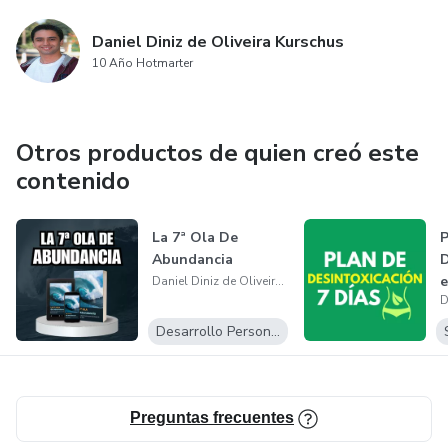
Daniel Diniz de Oliveira Kurschus
10 Año Hotmarter
Otros productos de quien creó este
contenido
La 7ª Ola De
P
Abundancia
e
Daniel Diniz de Oliveira Kurschus
Desarrollo Personal
Preguntas frecuentes