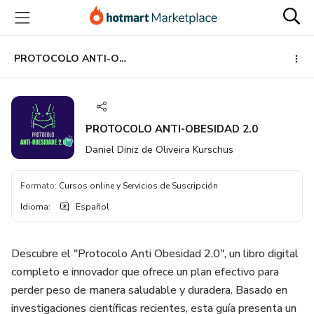
Ir
Ir
Ir
al
a
al
contenido
la
pie
principal
página
de
PROTOCOLO ANTI-OBESIDAD 2.0
de
página
pago
PROTOCOLO ANTI-OBESIDAD 2.0
Daniel Diniz de Oliveira Kurschus
Formato
:
Cursos online y Servicios de Suscripción
Idioma
:
Español
Descubre el "Protocolo Anti Obesidad 2.0", un libro digital
completo e innovador que ofrece un plan efectivo para
perder peso de manera saludable y duradera. Basado en
investigaciones científicas recientes, esta guía presenta un