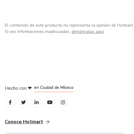
El contenido de este producto no representa la opinión de Hotmart.
Si ves informaciones inadecuadas,
denúncialas aquí
en Bogotá
en Amsterdam
en Madrid
en Ciudad de México
Hecho con
❤
en Belo Horizonte
Conoce Hotmart