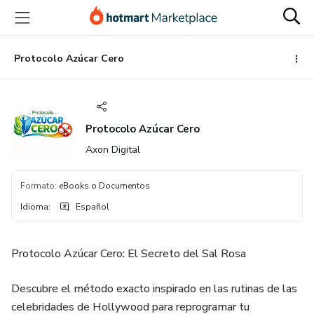
Ir
Ir
Ir
al
a
al
contenido
la
pie
principal
página
de
Protocolo Azúcar Cero
de
página
pago
Protocolo Azúcar Cero
Axon Digital
Formato
:
eBooks o Documentos
Idioma
:
Español
Protocolo Azúcar Cero: El Secreto del Sal Rosa
Descubre el método exacto inspirado en las rutinas de las
celebridades de Hollywood para reprogramar tu