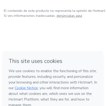
El contenido de este producto no representa la opinión de Hotmart.
Si ves informaciones inadecuadas,
denúncialas aquí
en Bogotá
en Amsterdam
en Madrid
en Ciudad de México
Hecho con
❤
en Belo Horizonte
Conoce Hotmart
Idioma
Español