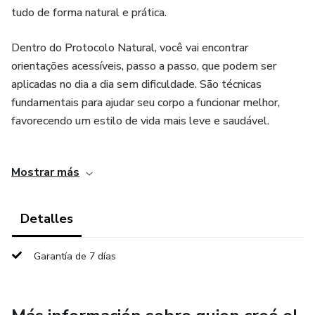
tudo de forma natural e prática.
Dentro do Protocolo Natural, você vai encontrar
orientações acessíveis, passo a passo, que podem ser
aplicadas no dia a dia sem dificuldade. São técnicas
fundamentais para ajudar seu corpo a funcionar melhor,
favorecendo um estilo de vida mais leve e saudável.
Nada de métodos complicados ou promessas milagrosas.
Mostrar más
Aqui, o foco é consistência, escolhas inteligentes e
organização diária.
Detalles
O Protocolo Natural foi pensado para qualquer pessoa que
deseja iniciar uma mudança positiva no próprio corpo e na
Garantía de 7 días
própria rotina, com um conteúdo simples, didático e fácil de
seguir.