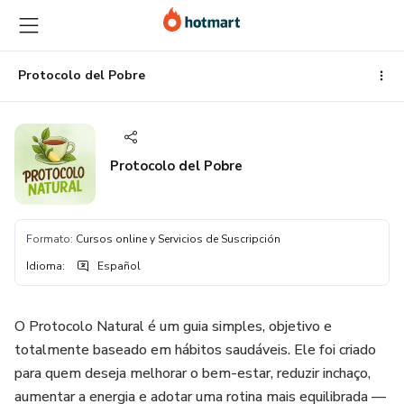
Ir
Ir
Ir
al
a
al
contenido
la
pie
principal
página
de
Protocolo del Pobre
de
página
pago
Protocolo del Pobre
Formato
:
Cursos online y Servicios de Suscripción
Idioma
:
Español
O Protocolo Natural é um guia simples, objetivo e
totalmente baseado em hábitos saudáveis. Ele foi criado
para quem deseja melhorar o bem-estar, reduzir inchaço,
aumentar a energia e adotar uma rotina mais equilibrada —