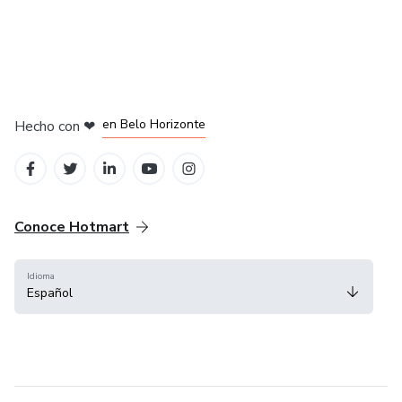
en Ciudad de México
en Bogotá
en Amsterdam
en Madrid
en Belo Horizonte
Hecho con
❤
Conoce Hotmart
Idioma
Español