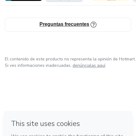
Preguntas frecuentes
El contenido de este producto no representa la opinión de Hotmart.
Si ves informaciones inadecuadas,
denúncialas aquí
en Ciudad de México
en Bogotá
en Amsterdam
en Madrid
en Belo Horizonte
Hecho con
❤