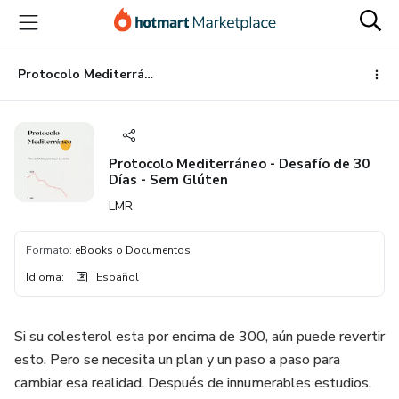
Ir
Ir
Ir
al
a
al
contenido
la
pie
principal
página
de
Protocolo Mediterráneo - Desafío de 30 Días - Sem Glúten
de
página
pago
Protocolo Mediterráneo - Desafío de 30
Días - Sem Glúten
LMR
Formato
:
eBooks o Documentos
Idioma
:
Español
Si su colesterol esta por encima de 300, aún puede revertir
esto. Pero se necesita un plan y un paso a paso para
cambiar esa realidad. Después de innumerables estudios,